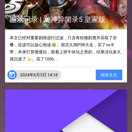
游戏记录 | 女神异闻录5 皇家版
本文已经对重要剧情进行过滤，只含有轻微剧透并采取了折
叠，应该可以放心阅读 😂 。前言久闻P5R大名，买了ns卡
带，本来打算慢慢玩，留着上班午休玩之类的，结果没玩多久
就沉迷了 👍 。花了100h...

2024年6月3日 14:18
阅读全文