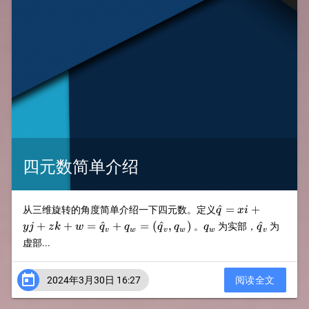
四元数简单介绍
\hat{q}=xi+yj+
^
=
+
从三维旋转的角度简单介绍一下四元数。定义
q
x
i
(\hat{q}_v,q_w)
q_w
\hat{q}_
+
+
=
^
+
=
(
^
,
)
^
。
为实部，
为
y
j
z
k
w
q
q
q
q
q
q
v
w
v
w
w
v
虚部...

2024年3月30日 16:27
阅读全文