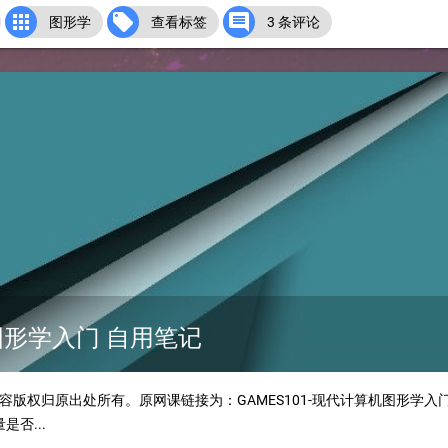



图形学
查看标签
3 条评论
机图形学入门 自用笔记
版权归原出处所有。原网课链接为：GAMES101-现代计算机图形学入
否...