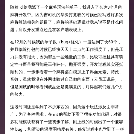
随着 ld 给我派了一个麻将玩法的单子，我进入了长达3个月的
麻将开发中。因为
吉司机的孽缘
打竞赛的时候已经写过好多次
麻将算法相关的题目了，麻将的基础逻辑对我来说不是什么问
题，所以开发重点还是在客户端表现上。
在12月的时候我的单子数（bug+优化）一度达到了快60个，
并且临近打包的时候已经快天天十二点的工作强度了，但是压
力并没有很大，因为都是一些堆量的工作，比较可控且具有确
定性
（而且我可能是工作狂）
。抛开强度，开发过程其实还挺
顺利的，一步步看着一个麻将桌白模加上了界面元素、特效、
音效，虽然我没在外网体验过自己做的东西（云员工说是），
但是测试的时候看到成品还是挺满意的，对得起我们这几个月
的努力。
这段时间还是学到了不少东西的，因为这个玩法涉及面非常
广，为了各种需求，在 mt 的帮助下看了很多功能代码，对很
多功能模块都有了一些初步了解。刚上线的时候出了一个兼容
性 bug ，和渲染的深度图精度有关，修复过程中也学到了一些