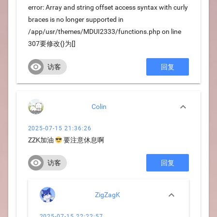
error: Array and string offset access syntax with curly
braces is no longer supported in
/app/usr/themes/MDUI2333/functions.php on line
307要修改{}为[]

访客
回复

Colin
2025-07-15 21:36:26
ZZK加油 😎 要注意休息啊

访客
回复

ZigZagK
2025-07-15 22:22:57