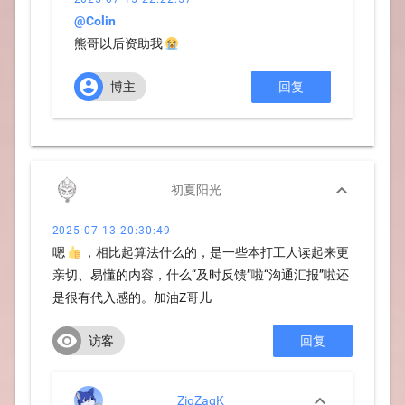
@Colin
熊哥以后资助我 😭

博主
回复

初夏阳光
2025-07-13 20:30:49
嗯 👍 ，相比起算法什么的，是一些本打工人读起来更
亲切、易懂的内容，什么“及时反馈”啦“沟通汇报”啦还
是很有代入感的。加油Z哥儿

访客
回复

ZigZagK