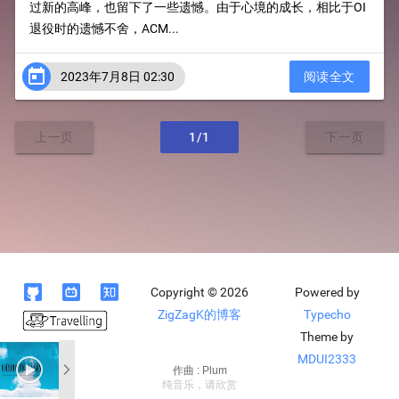
过新的高峰，也留下了一些遗憾。由于心境的成长，相比于OI
退役时的遗憾不舍，ACM...

2023年7月8日 02:30
阅读全文
上一页
1/1
下一页



Copyright © 2026
Powered by
ZigZagK的博客
Typecho
Theme by
MDUI2333
作曲 : Plum
纯音乐，请欣赏