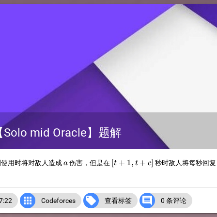
【Solo mid Oracle】题解
a
[t+1,t+c]
[
+
1
,
+
]
刻使用时将对敌人造成
伤害，但是在
秒时敌人将每秒回
a
t
t
c



:22
Codeforces
查看标签
0 条评论