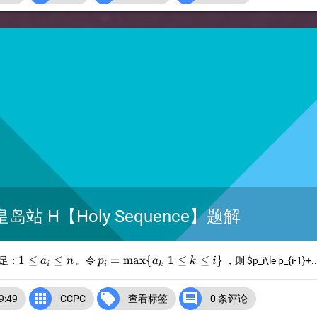
秦皇岛站 H【Holy Sequence】题解
1\le
p_i=\max\
1
≤
≤
=
m
a
x
{
∣1
≤
≤
}
足：
。令
，则
$p_i\le p_{i-1}+..
a
n
p
a
k
i
i
i
k
a_i\le
{a_k|1\le
n
k\le i\}



:49
CCPC
查看标签
0 条评论