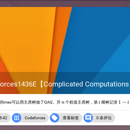
ces1436E【Complicated Computatio
n
i
1\si
1
∼
区间mex可以用主席树做了QAQ。开
个权值主席树，第
棵树记录
n
i
i
i



:42
Codeforces
查看标签
0 条评论