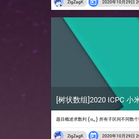

ZigZagK
2020年10月29日 20
[树状数组]2020 ICPC 
\
{
}
题目概述求数列
所有子区间不同数个
a
n
{a_n\}

ZigZagK
2020年10月29日 20