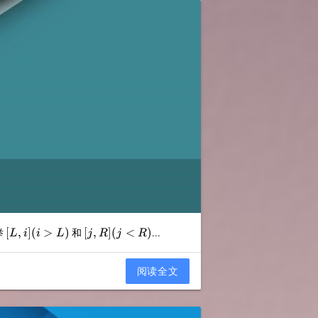
[L,i]
[j,R]
[
,
]
(
>
)
[
,
]
(
<
)
举
和
...
L
i
i
L
j
R
j
R
(i>L)
(j<R)
阅读全文