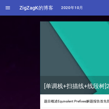

ZigZagK的博客
2020年10月
[单调栈+扫描线+线段树]202
题目概述Equivalent Prefixes解题报