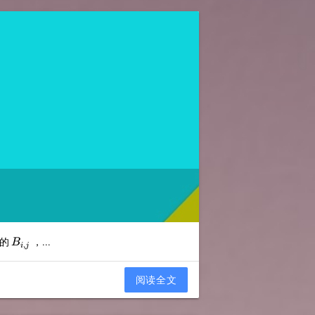
B_{i,j}
的
，...
B
,
i
j
阅读全文