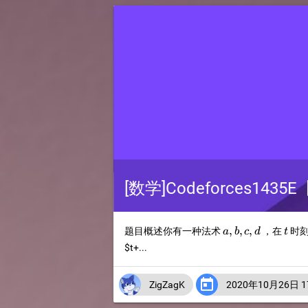
[数学]Codeforces1435E
a,b,c,d
t
,
,
,
题目概述你有一种法术
，在
时
a
b
c
d
t
$t+...

ZigZagK
2020年10月26日 17