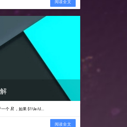
阅读全文
题解
R
于一个
，如果
$1\le i\l...
R
阅读全文