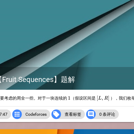
【Fruit Sequences】题解
1
[L,R]
1
[
,
]
但是要考虑的周全一些。对于一块连续的
（假设区间是
），我们枚
L
R



:47
Codeforces
查看标签
0 条评论