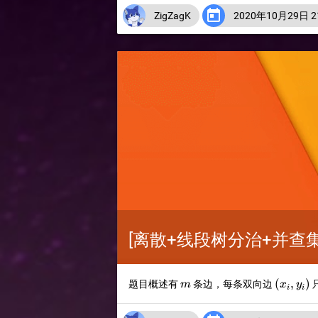

ZigZagK
2020年10月29日 21
[离散+线段树分治+并查集按秩
m
(x_i,y_i
(
,
)
题目概述有
条边，每条双向边
m
x
y
i
i