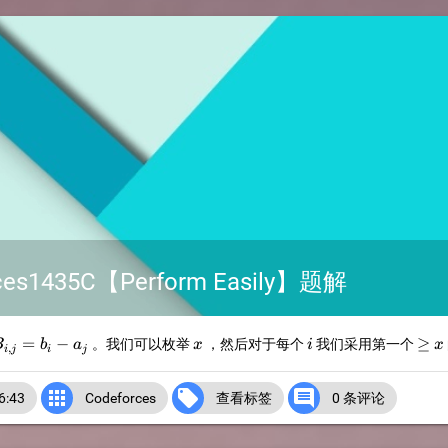
s1435C【Perform Easily】题解
_{i,j}=b_i-
x
i
\ge
=
−
≥
。我们可以枚举
，然后对于每个
我们采用第一个
B
b
a
x
i
x
,
i
j
i
j
_j
x



:43
Codeforces
查看标签
0 条评论