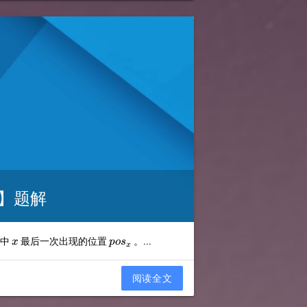
ns】题解
m
x
pos_x
中
最后一次出现的位置
。...
x
p
o
s
x
阅读全文