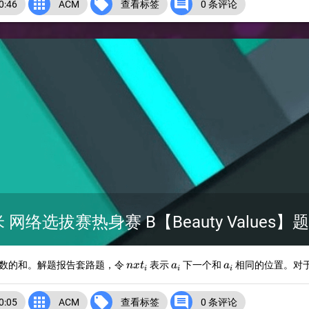



:46
ACM
查看标签
0 条评论
小米 网络选拔赛热身赛 B【Beauty Values】
nxt_i
a_i
a_i
数的和。解题报告套路题，令
表示
下一个和
相同的位置。对
n
x
t
a
a
i
i
i



:05
ACM
查看标签
0 条评论