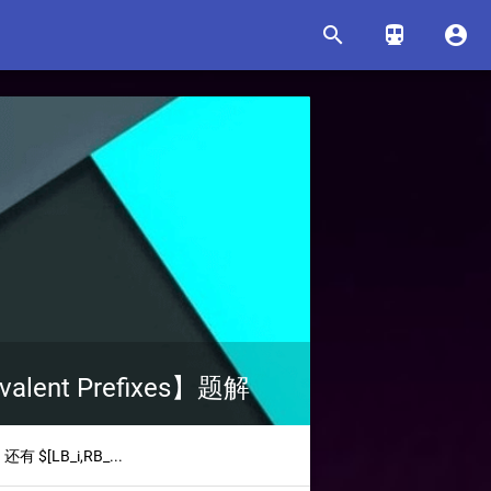



ent Prefixes】题解
，还有
$[LB_i,RB_...