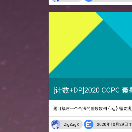
[计数+DP]2020 CCPC 
\
{
}
题目概述一个合法的整数数列
需要满
a
n
{a_n\}

ZigZagK
2020年10月29日 19