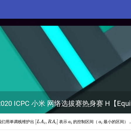
0 ICPC 小米 网络选拔赛热身赛 H【Equival
[LA_{i},RA_i]
a_i
a_i
[
,
]
告首先我们用单调栈维护出
表示
的控制区间（
最小的区间）
L
A
R
A
a
a
i
i
i
i