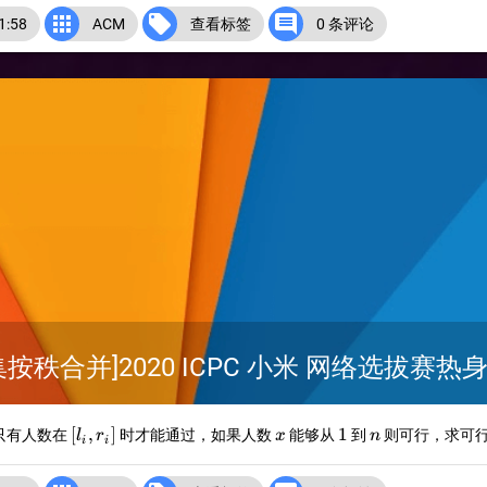



:58
ACM
查看标签
0 条评论
合并]2020 ICPC 小米 网络选拔赛热身赛 
)
[l_i,r_i]
x
1
n
[
,
]
1
只有人数在
时才能通过，如果人数
能够从
到
则可行，求可
l
r
x
n
i
i