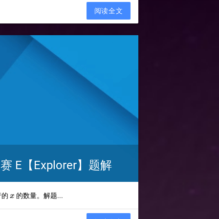
阅读全文
E【Explorer】题解
x
行的
的数量。解题...
x