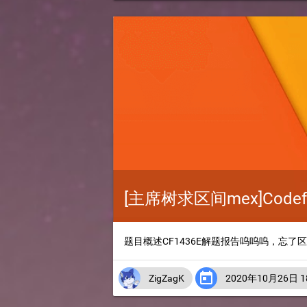
[主席树求区间mex]Codefor
题目概述CF1436E解题报告呜呜呜，忘了

ZigZagK
2020年10月26日 18