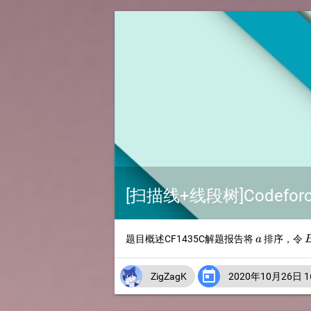
[扫描线+线段树]Codeforce
a
B
题目概述CF1435C解题报告将
排序，令
a
a

ZigZagK
2020年10月26日 16