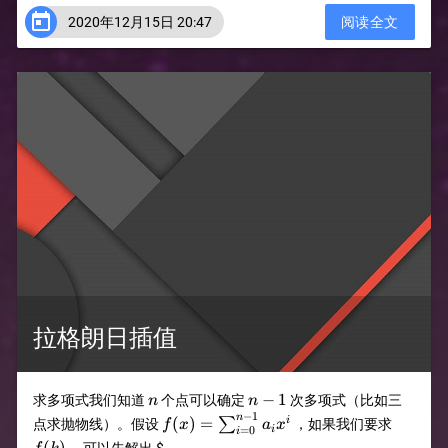

2020年12月15日 20:47
阅读全文
拉格朗日插值
n
n-
−
1
求多项式我们知道
个点可以确定
次多项式（比如三
n
n
1
−
1
f(x)=\sum_{i=0}^{n-
f(k)
n
(
)
=
i
∑
点求抛物线）。假设
，如果我们要求
f
x
a
x
=
0
i
i
1}a_ix^i