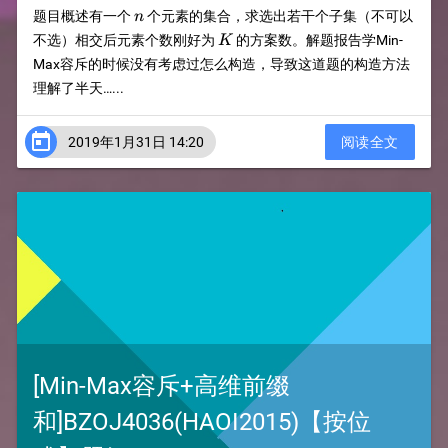
n
题目概述有一个
个元素的集合，求选出若干个子集（不可以
n
K
不选）相交后元素个数刚好为
的方案数。解题报告学Min-
K
Max容斥的时候没有考虑过怎么构造，导致这道题的构造方法
理解了半天…...

2019年1月31日 14:20
阅读全文
[Min-Max容斥+高维前缀
和]BZOJ4036(HAOI2015)【按位