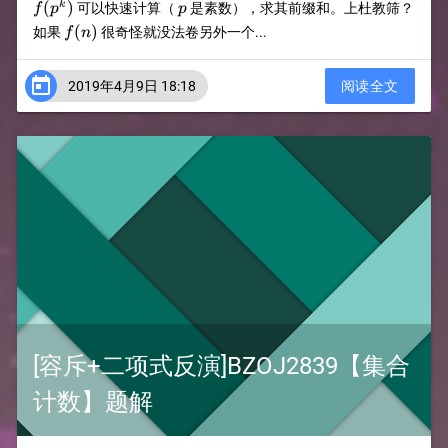
p
(
)
k
可以快速计算（
是素数），求其前缀和。上杜教筛？
f
p
p
f(n)​
(
)
如果
很奇怪就没法卷另外一个...
f
n

2019年4月9日 18:18
阅读全文
[容斥+二项式反演]BZOJ2839【集合
计数】题解