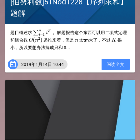
[伯努利数]51Nod1228【序列求和】
题解
\sum_{i=1}^{n}i^K
n
K
∑
题目概述求
。解题报告这个东西可以用二项式定理
i
=
1
i
2
O(n^2)
n
K
(
)
和组合数
递推来着，但是
太tm大了，不过
很
O
n
n
K
小，所以要想办法搞成只和
$...

2019年1月14日 10:44
阅读全文