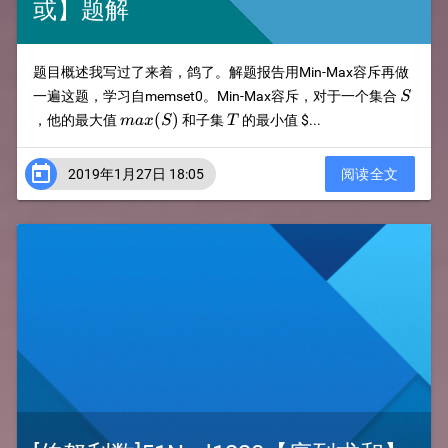
或】题解
题目概述我写过了来着，鸽了。解题报告用Min-Max容斥再做
S
一遍这题，学习自memset0。Min-Max容斥，对于一个集合
S
max(S)
T
(
)
，他的最大值
和子集
的最小值
$...
ma
x
S
T

2019年1月27日 18:05
阅读全文