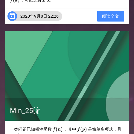
(
)
，可以先解出
$...
f
k

2020年9月8日 22:26
阅读全文
Min_25筛
f(n)
f(p)
f(p^k
(
)
(
)
一类问题已知积性函数
，其中
是简单多项式，且
f
n
f
p