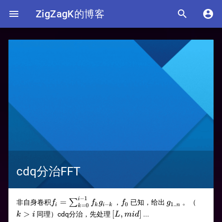

ZigZagK的博客


cdq分治FFT
−
1
f_i=\sum_{k=0}^{i-
f_0
g_{1..n}
k>i
i
=
∑
非自身卷积
，
已知，给出
。（
f
f
g
f
g
−
0
1..
=
0
i
k
i
k
n
k
1}f_kg_{i-k}
[L,mid]
>
[
,
]
同理）cdq分治，先处理
...
k
i
L
mi
d