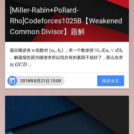
[Miller-Rabin+Pollard-
Rho]Codeforces1025B【Weakened
Common Divisor】题解
n
(a_i,b_i)
\forall
(
,
)
∀
,
∣
∨
∣
题目概述有
组数对
，求一个数使得
n
a
b
i
d
a
d
b
i
i
i
i
i,d|a_i\lor
。解题报告因为随便求所以找共有的素因子就好了，那么先求
d|b_i
GCD
出
...
GC
D

2018年8月21日 15:09
阅读全文