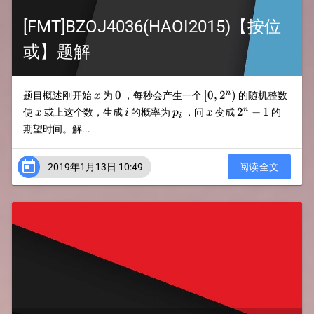
[FMT]BZOJ4036(HAOI2015)【按位
或】题解
x
0
[0,2^n)
0
[
0
,
2
)
n
题目概述刚开始
为
，每秒会产生一个
的随机整数
x
x
i
p_i
x
2^n-
2
−
1
n
使
或上这个数，生成
的概率为
，问
变成
的
x
i
p
x
i
1
期望时间。解...

2019年1月13日 10:49
阅读全文