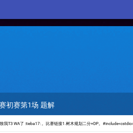
赛初赛第1场 题解
:tieba17: 。比赛链接1.树木规划二分+DP。#include<cstdio> #incl