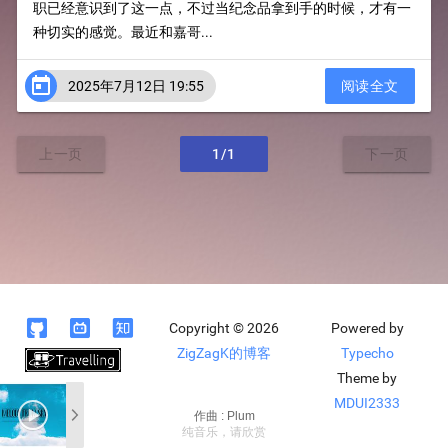
职已经意识到了这一点，不过当纪念品拿到手的时候，才有一
种切实的感觉。最近和嘉哥...

2025年7月12日 19:55
阅读全文
上一页
1/1
下一页



Copyright © 2026
Powered by
ZigZagK的博客
Typecho
Theme by
MDUI2333
作曲 : Plum
纯音乐，请欣赏