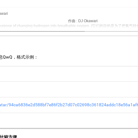
awari
作曲 : DJ Okawari
he purpose of changing hydrogen into breathable oxygen. (它们的
And they're as necessary here as the air is, on Earth. (它们在这里的重要
《Assignment:Outer Space》中太空植物的"光合作用").)
But I still say, they're flowers. (但我想说的是，它们是花，仅此而已。
If you like... (随你怎么想吧。)
Do you sell them? (你卖这些花吗？)
I'm afraid not. (我想我恐怕不卖它们。)
But, maybe we could make a deal. (但也许，我们可以做个交易。)
息QwQ，格式示例：
...
avatar/94ca6836e2d588bf7e86f2b27d07c02698c361824addc18e56a1a
这样比较方便。