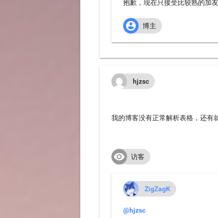
抱歉，现在只接受比较熟的加友链

博主
hjzsc
我的博客没有正常解析表格，还有就

访客
ZigZagK
@hjzsc