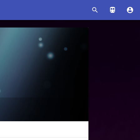


