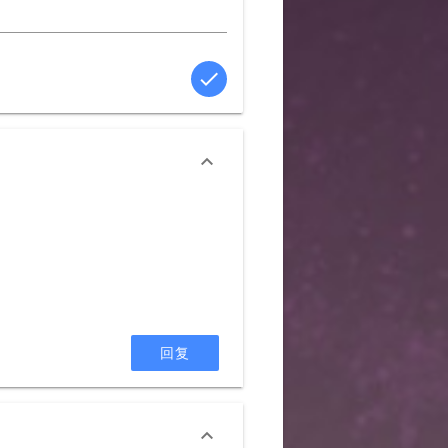


回复
