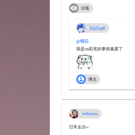

访客
ZigZagK
@明石
我是cs彩笔的事情暴露了

博主
mihomo
日常走访~