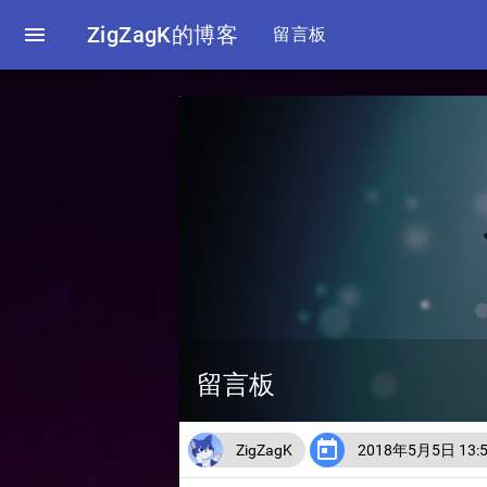

ZigZagK的博客
留言板
留言板

ZigZagK
2018年5月5日 13: