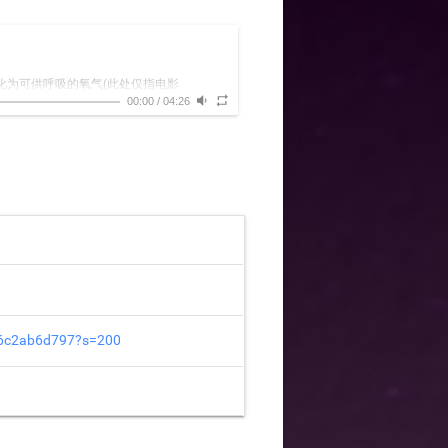
目的是为了把氢气转化为可供呼吸的氧气(此处仅指电影
性如同地球上的空气一般。)
00:00
/
04:26
)
f6c2ab6d797?s=200