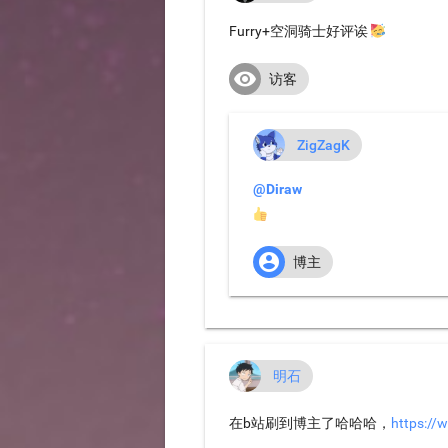
Furry+空洞骑士好评诶 🥳

访客
ZigZagK
@Diraw
👍

博主
明石
在b站刷到博主了哈哈哈，
https://