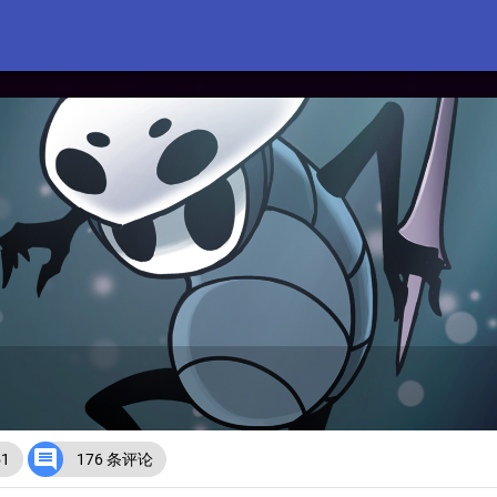

51
176 条评论