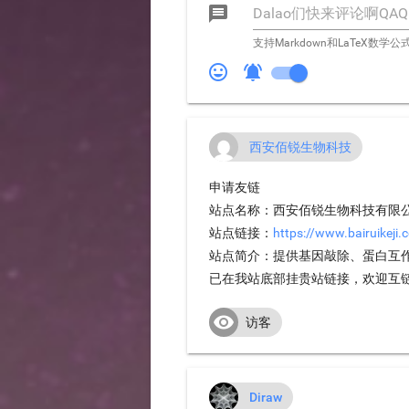

支持Markdown和LaTeX数学公


西安佰锐生物科技
申请友链
站点名称：西安佰锐生物科技有限
站点链接：
https://www.bairuikeji.
站点简介：提供基因敲除、蛋白互
已在我站底部挂贵站链接，欢迎互

访客
Diraw