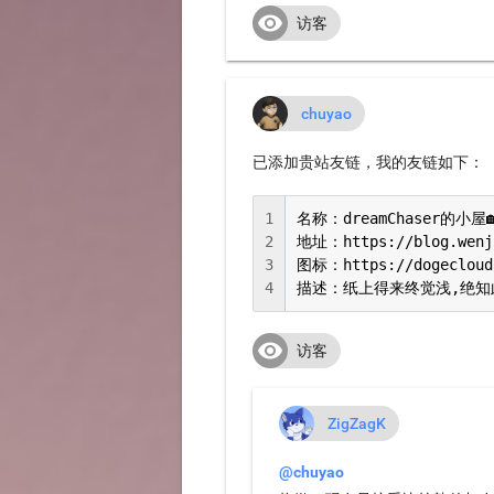

访客
chuyao
已添加贵站友链，我的友链如下：
1
名称：dreamChaser的小屋🏡
2
地址：https://blog.wenji
3
图标：https://dogecloud.
4
描述：纸上得来终觉浅,绝知

访客
ZigZagK
@chuyao