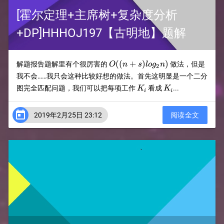
[霍尔定理+主席树+复杂度分析
+DP]HHHOJ197【古明地】题解
O((n+s)log_2n)​
((
+
)
)
解题报告题解里有个很厉害的
做法，但是
O
n
s
l
o
g
n
2
我不会……我只会这种比较好想的做法。首先这明显是一个二分
K_i
K_i
图完全匹配问题，我们可以把每项工作
看成
...
K
K
i
i

2019年2月25日 23:12
阅读全文