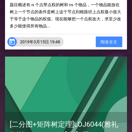
n
m
题目概述有
个点带点权的树和
个物品，一个物品能放在
n
m
树上一个节点的条件是树上这个节点到根路径上点权最小值大
于等于这个物品的权值。现在能够把一个点权改大，求至少改
多少能使得所有物品...

2019年3月15日 19:48
阅读全文
[二分图+矩阵树定理]LOJ6044(雅礼