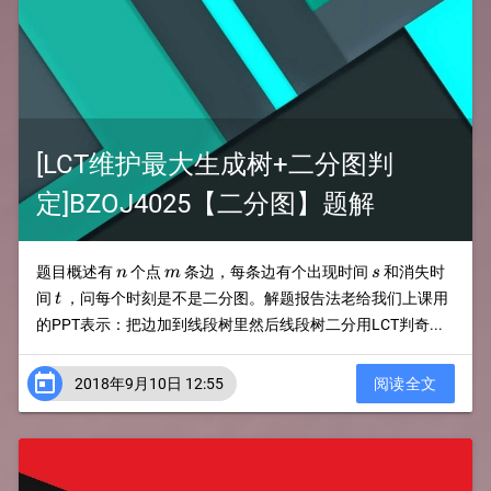
[LCT维护最大生成树+二分图判
定]BZOJ4025【二分图】题解
n
m
s
题目概述有
个点
条边，每条边有个出现时间
和消失时
n
m
s
t
间
，问每个时刻是不是二分图。解题报告法老给我们上课用
t
的PPT表示：把边加到线段树里然后线段树二分用LCT判奇...

2018年9月10日 12:55
阅读全文