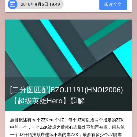

2018年9月6日 19:49
阅读全文
[二分图匹配]BZOJ1191(HNOI2006)
【超级英雄Hero】题解
n
m
题目概述有
个ZZK
个JZ，每个JZ可以虐两个指定的ZZK
n
m
中的一个，一个ZZK被虐之后就心态爆炸不能再被虐，问从第
一个JZ开始按顺序连续不断的虐ZZK，最多有多少个JZ能虐