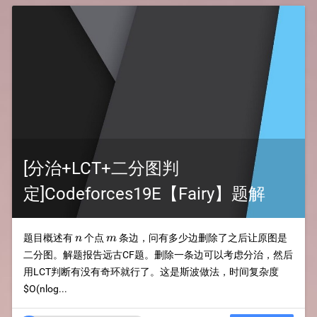
[分治+LCT+二分图判
定]Codeforces19E【Fairy】题解
n
m
题目概述有
个点
条边，问有多少边删除了之后让原图是
n
m
二分图。解题报告远古CF题。删除一条边可以考虑分治，然后
用LCT判断有没有奇环就行了。这是斯波做法，时间复杂度
$O(nlog...