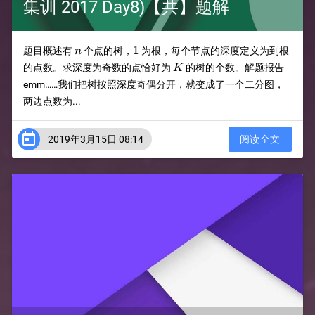
集训 2017 Day8)【共】题解
n
1
1
题目概述有
个点的树，
为根，每个节点的深度定义为到根
n
K
的点数。求深度为奇数的点恰好为
的树的个数。解题报告
K
emm……我们把树按照深度奇偶分开，就变成了一个二分图，
两边点数为...

2019年3月15日 08:14
阅读全文