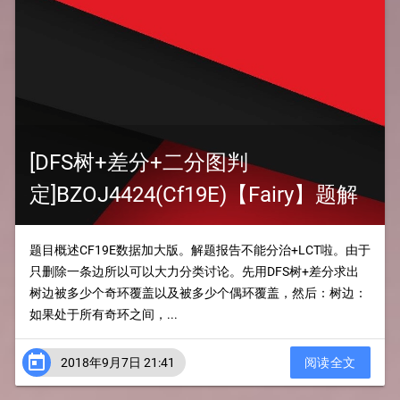
[DFS树+差分+二分图判
定]BZOJ4424(Cf19E)【Fairy】题解
题目概述CF19E数据加大版。解题报告不能分治+LCT啦。由于
只删除一条边所以可以大力分类讨论。先用DFS树+差分求出
树边被多少个奇环覆盖以及被多少个偶环覆盖，然后：树边：
如果处于所有奇环之间，...

2018年9月7日 21:41
阅读全文