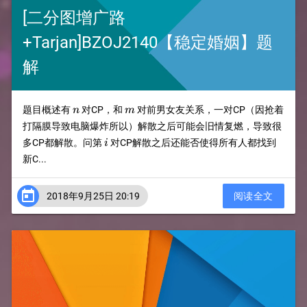
[二分图增广路
+Tarjan]BZOJ2140【稳定婚姻】题
解
n
m
题目概述有
对CP，和
对前男女友关系，一对CP（因抢着
n
m
打隔膜导致电脑爆炸所以）解散之后可能会旧情复燃，导致很
i
多CP都解散。问第
对CP解散之后还能否使得所有人都找到
i
新C...

2018年9月25日 20:19
阅读全文