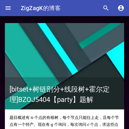

ZigZagK的博客


[bitset+树链剖分+线段树+霍尔定
理]BZOJ5404【party】题解
n
题目概述有
个点的有根树，每个节点只能往上走，且每个节
n
q
c
点有一个特产。现在有
个询问，每次询问
个点，求这些点
q
c