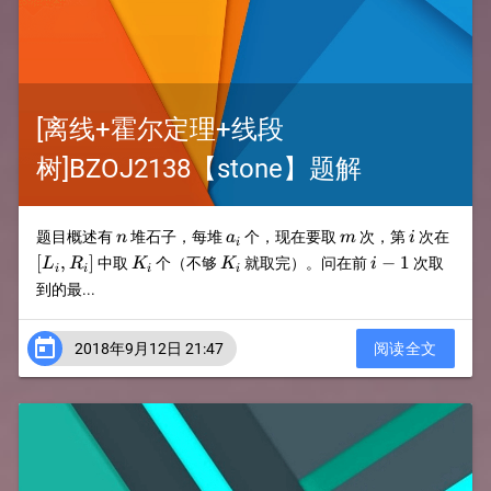
[离线+霍尔定理+线段
树]BZOJ2138【stone】题解
n
a_i
m
i
[L_i,
题目概述有
堆石子，每堆
个，现在要取
次，第
次在
n
a
m
i
i
K_i
K_i
i-
[
,
]
−
1
中取
个（不够
就取完）。问在前
次取
L
R
K
K
i
i
i
i
i
1
到的最...

2018年9月12日 21:47
阅读全文