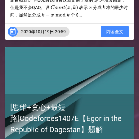
题目概述CF1428E解题报告这就是换了皮的贪心+堆套路题，
Count(x,k)
x
k
(
,
)
但是我不会QAQ。设
表示
分成
堆的最少时
C
o
u
n
t
x
k
x
k
k-
−
mod
间，显然是分成
个
$...
k
x
k
x\bmod
k

2020年10月19日 20:59
阅读全文
[思维+贪心+最短
路]Codeforces1407E【Egor in the
Republic of Dagestan】题解