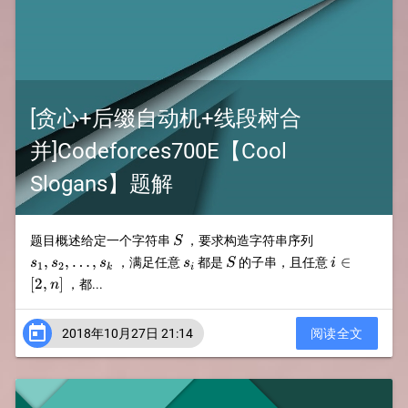
[贪心+后缀自动机+线段树合
并]Codeforces700E【Cool
Slogans】题解
S
s_1,
题目概述给定一个字符串
，要求构造字符串序列
S
s_2,
s_i
S
i
[2,
,
,
…
,
∈
，满足任意
都是
的子串，且任意
s
s
s
s
S
i
1
2
k
i
\ldots,
\in
n]
[
2
,
]
，都...
n
s_k

2018年10月27日 21:14
阅读全文