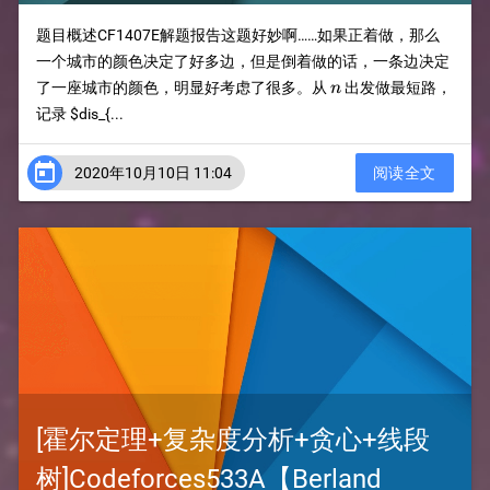
题目概述CF1407E解题报告这题好妙啊……如果正着做，那么
一个城市的颜色决定了好多边，但是倒着做的话，一条边决定
n
了一座城市的颜色，明显好考虑了很多。从
出发做最短路，
n
记录
$dis_{...

2020年10月10日 11:04
阅读全文
[霍尔定理+复杂度分析+贪心+线段
树]Codeforces533A【Berland