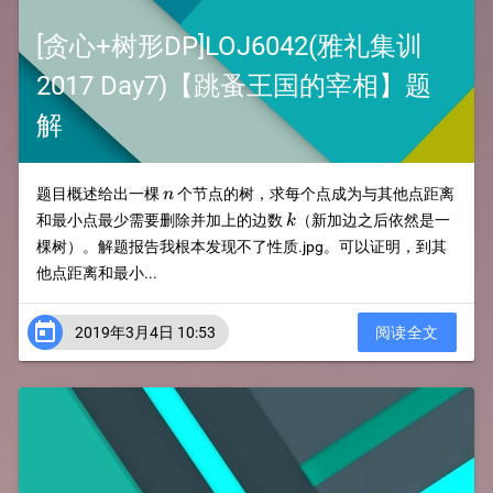
[贪心+树形DP]LOJ6042(雅礼集训
2017 Day7)【跳蚤王国的宰相】题
解
n
题目概述给出一棵
个节点的树，求每个点成为与其他点距离
n
k
和最小点最少需要删除并加上的边数
（新加边之后依然是一
k
棵树）。解题报告我根本发现不了性质.jpg。可以证明，到其
他点距离和最小...

2019年3月4日 10:53
阅读全文