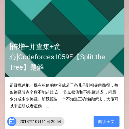
[倍增+并查集+贪
心]Codeforces1059E【Split the
Tree】题解
题目概述把一棵有权值的树分成若干条儿子到祖先的路径，每
L
S
条路径节点个数不能超过
，节点权值和不能超过
，问最
L
S
少分成多少路径。解题报告一个不知道正确性的解法，大佬可
以来证明或者证伪一...

2018年10月11日 20:54
阅读全文