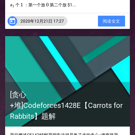
1
0
1
0
个
：第一个放
第二个放
$1...
s
1

2020年12月21日 17:27
阅读全文
[贪心
+堆]Codeforces1428E【Carrots for
Rabbits】题解