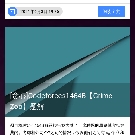

2021年6月3日 19:26
阅读全文
[贪心]Codeforces1464B【Grime
Zoo】题解
题目概述CF1464B解题报告我太菜了，这种题的思路其实挺经
s_0
0
s_1
0
典的。考虑相邻两个?之间的情况，假设他们之间有
个
和
s
0