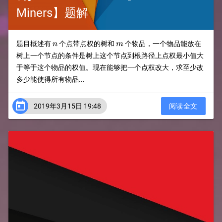
Miners】题解
n
m
题目概述有
个点带点权的树和
个物品，一个物品能放在
n
m
树上一个节点的条件是树上这个节点到根路径上点权最小值大
于等于这个物品的权值。现在能够把一个点权改大，求至少改
多少能使得所有物品...

2019年3月15日 19:48
阅读全文