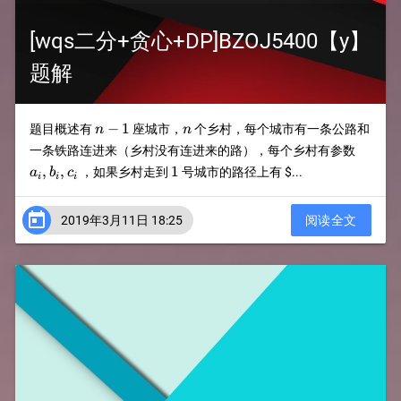
[wqs二分+贪心+DP]BZOJ5400【y】
题解
n-
n
−
1
题目概述有
座城市，
个乡村，每个城市有一条公路和
n
n
1
a_i,b_i
一条铁路连进来（乡村没有连进来的路），每个乡村有参数
1
,
,
1
，如果乡村走到
号城市的路径上有
$...
a
b
c
i
i
i

2019年3月11日 18:25
阅读全文