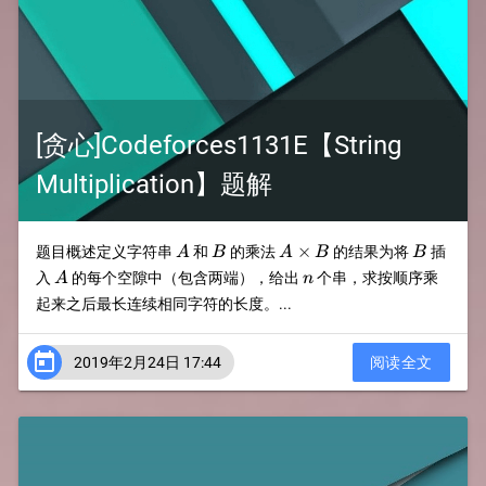
[贪心]Codeforces1131E【String
Multiplication】题解
A
B
A\times
B
×
题目概述定义字符串
和
的乘法
的结果为将
插
A
B
A
B
B
B
A
n
入
的每个空隙中（包含两端），给出
个串，求按顺序乘
A
n
起来之后最长连续相同字符的长度。...

2019年2月24日 17:44
阅读全文