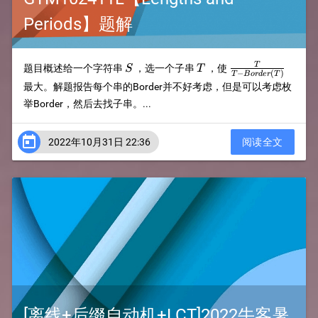
Periods】题解
S
T
{T\over T-
T
题目概述给一个字符串
，选一个子串
，使
S
T
−
(
)
T
B
or
d
er
T
Border(T)}
最大。解题报告每个串的Border并不好考虑，但是可以考虑枚
举Border，然后去找子串。...

2022年10月31日 22:36
阅读全文
[离线+后缀自动机+LCT]2022牛客暑