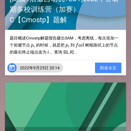
期多校训练营（加赛）
C【Cmostp】题解
题目概述Cmostp解题报告建出SAM，考虑离线，每次添加一
p_i
p_i
fail
个前缀节点
的时候，就是把
到
树根路径上的节点
p
p
f
ai
l
i
i
i
的最右终止端点改为
。查询
$[L,R]...
i

2022年9月25日 20:14
阅读全文