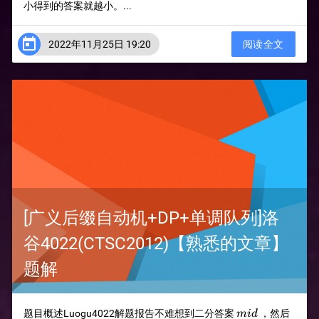
小得到的答案就越小。...

2022年11月25日 19:20
阅读全文
[广义后缀自动机+DP+单调队列]洛
谷4022(CTSC2012)【熟悉的文章】
题解
mid
题目概述Luogu4022解题报告不难想到二分答案
，然后
mi
d