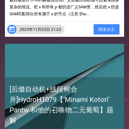
题目概述CF316G3解题报告用广义后缀自动机做可以避免很多
s
p
s
复杂的情况。把
和所有
都扔进广义SAM里，然后把
扔进
s
p
s
s
SAM匹配得出所有属于
的节点（注意
$fai...
s

2022年11月23日 21:23
阅读全文
[后缀自动机+线段树合
并]HydroH1079【‘Minami Kotori’
Pantw 和他的召唤物二元葡萄】题
解