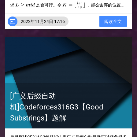
L\ge
K=
≥
=
⌊
⌋
l
e
n
求
是否可行。令
，那么舍弃的位置...
L
mi
d
K
10
mid
{\lfloor{len\over
10}\rfloor}

2022年11月24日 17:16
阅读全文
[广义后缀自动
机]Codeforces316G3【Good
Substrings】题解