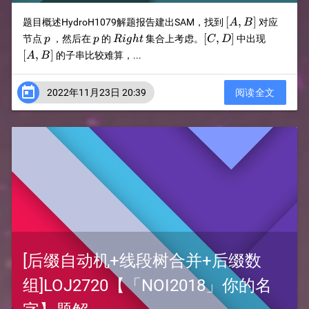
[A,B]
[
,
]
题目概述HydroH1079解题报告建出SAM，找到
对应
A
B
p
p
Right
[C,D]
[A,B]
[
,
]
节点
，然后在
的
集合上考虑。
中出现
p
p
R
i
g
h
t
C
D
[
,
]
的子串比较难算，...
A
B

2022年11月23日 20:39
阅读全文
[后缀自动机+线段树合并+后缀数
组]LOJ2720【「NOI2018」你的名