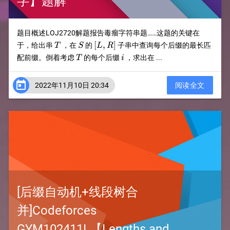
字】题解
题目概述LOJ2720解题报告毒瘤字符串题……这题的关键在
T
S
[L,R]
[
,
]
于，给出串
，在
的
子串中查询每个后缀的最长匹
T
S
L
R
T
i
配前缀。倒着考虑
的每个后缀
，求出在 ...
T
i

2022年11月10日 20:34
阅读全文
[后缀自动机+线段树合
并]Codeforces
GYM102411L【Lengths and