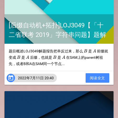
[后缀自动机+拓扑]LOJ3049【「十
二省联考 2019」字符串问题】题解
B
A
题目概述LOJ3049解题报告把串反过来，那么
是
前缀就
B
A
B
A
B
A
变成
是
后缀，也就是
是
在SAM上的parent树祖
B
A
B
A
先，或者B和A在SAM同一个节点...

2022年7月11日 20:40
阅读全文