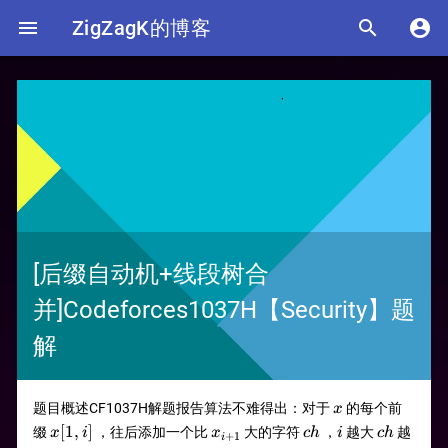

ZigZagK的博客


[后缀自动机+线段树合
并]Codeforces1037H【Security】题
解
x
题目概述CF1037H解题报告算法不难得出：对于
的每个前
x
x[1,i]
x_{i+1}
ch
i
ch
[
1
,
]
缀
，往后添加一个比
大的字符
，
越大
越
x
i
x
c
h
i
c
h
+
1
i