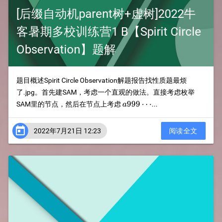
[后缀自动机parent树+虚树]2022牛
客暑期多校训练营1 B【Spirit Circle
Observation】题解
题目概述Spirit Circle Observation解题报告找性质题最烦
了.jpg。首先建SAM，考虑一个直观的做法。直接考虑枚举
a999\cdots
999
⋯
SAM里的节点，然后在节点上考虑
...
a

2022年7月21日 12:23
阅读全文