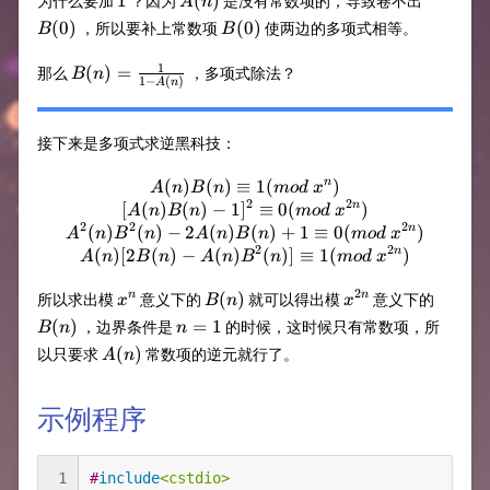
1
(
)
为什么要加
？因为
是没有常数项的，导致卷不出
A
n
B(0)
(
0
)
(
0
)
，所以要补上常数项
使两边的多项式相等。
B
B
1
B(n)=
(
)
=
那么
，多项式除法？
B
n
1
−
(
)
A
n
{1\over
1-A(n)}
接下来是多项式求逆黑科技：
(
)
(
)
≡
A(n)B(n)\equiv1(mod\ x^n)\
1
(
)
n
A
n
B
n
m
o
d
x
2
2
[
(
)
(
)
−
1
]
≡
0
(
)
n
A
n
B
n
m
o
d
x
2
2
2
(
)
(
)
−
2
(
)
(
)
+
1
≡
0
(
)
n
A
n
B
n
A
n
B
n
m
o
d
x
2
2
(
)
[
2
(
)
−
(
)
(
)]
≡
1
(
)
n
A
n
B
n
A
n
B
n
m
o
d
x
2
x^n
B(n)
x^{2n}
B(n)
(
)
n
n
所以求出模
意义下的
就可以得出模
意义下的
x
B
n
x
n=1
(
)
=
1
，边界条件是
的时候，这时候只有常数项，所
B
n
n
A(n)
(
)
以只要求
常数项的逆元就行了。
A
n
示例程序
1
#
include
<cstdio>