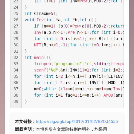
23
}
if
(
f
<
0
)
{
int
 inv
=
Pow
(
n
,
MOD
-
2
)
;
for
(
int
 
24
}
25
int
 C
[
maxm
+
5
]
;
26
void
Inv
(
int
*
a
,
int
*
b
,
int
 n
)
{
27
if
(
n
==
1
)
{
b
[
0
]
=
Pow
(
a
[
0
]
,
MOD
-
2
)
;
return
;
}
28
Inv
(
a
,
b
,
n
>>
1
)
;
Pre
(
n
<<
1
)
;
for
(
int
 i
=
0
;
i
<
n
;
29
for
(
int
 i
=
0
;
i
<
(
n
<<
1
)
;
i
++
)
 B
[
i
]
=
(
(
b
[
i
]
<<
1
30
NTT
(
B
,
n
<<
1
,
-
1
)
;
for
(
int
 i
=
0
;
i
<
n
;
i
++
)
 b
[
i
]
31
}
32
int
main
(
)
{
33
freopen
(
"program.in"
,
"r"
,
stdin
)
;
freopen
(
"
34
scanf
(
"%d"
,
&
n
)
;
INV
[
1
]
=
1
;
for
(
int
 i
=
2
;
i
<=
n
35
for
(
int
 i
=
2
;
i
<=
n
;
i
++
)
 INV
[
i
]
=
(
LL
)
INV
[
i
]
*
36
for
(
int
 i
=
1
;
i
<=
n
;
i
++
)
 INV
[
i
]
=
(
MOD
-
(
INV
[
i
37
    m
=
0
;
while
(
(
1
<<
m
)
<=
n
)
 m
++
;
m
=
1
<<
m
;
Inv
(
INV
,
38
for
(
int
 i
=
1
,
fac
=
1
;
i
<=
n
;
i
++
)
AMOD
(
ans
,
(
LL
39
}
本文链接：
https://zigzagk.top/2019/01/02/BZOJ4555
版权声明：
本博客所有文章除特别声明外，均采用