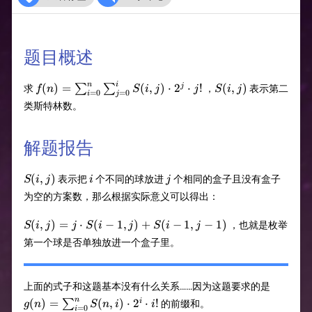
题目概述
f(n)=\sum_{i=0}^{n}\sum_{j=0}^{i}S(i,j)\cdot2^
S(i,j)
n
i
(
)
=
(
,
)
⋅
2
⋅
!
(
,
)
j
∑
∑
求
，
表示第二
f
n
S
i
j
j
S
i
j
=
0
=
0
i
j
j!
类斯特林数。
解题报告
S(i,j)
i
j
(
,
)
表示把
个不同的球放进
个相同的盒子且没有盒子
S
i
j
i
j
为空的方案数，那么根据实际意义可以得出：
S(i,j)=j\cdot
(
,
)
=
⋅
(
−
1
,
)
+
(
−
1
,
−
1
)
，也就是枚举
S
i
j
j
S
i
j
S
i
j
S(i-1,j)+S(i-
第一个球是否单独放进一个盒子里。
1,j-1)
g(n)=\s
上面的式子和这题基本没有什么关系……因为这题要求的是
2^i\cdot
n
(
)
=
(
,
)
⋅
2
⋅
!
i
∑
的前缀和。
g
n
S
n
i
i
=
0
i