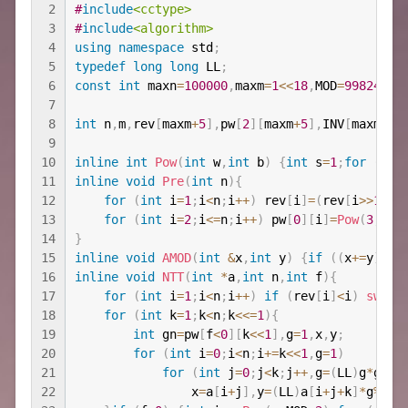
2
#
include
<cctype>
3
#
include
<algorithm>
4
using
namespace
 std
;
5
typedef
long
long
 LL
;
6
const
int
 maxn
=
100000
,
maxm
=
1
<<
18
,
MOD
=
99824435
7
8
int
 n
,
m
,
rev
[
maxm
+
5
]
,
pw
[
2
]
[
maxm
+
5
]
,
INV
[
maxm
+
5
]
9
10
inline
int
Pow
(
int
 w
,
int
 b
)
{
int
 s
=
1
;
for
(
;
b
;
11
inline
void
Pre
(
int
 n
)
{
12
for
(
int
 i
=
1
;
i
<
n
;
i
++
)
 rev
[
i
]
=
(
rev
[
i
>>
1
]
>>
13
for
(
int
 i
=
2
;
i
<=
n
;
i
++
)
 pw
[
0
]
[
i
]
=
Pow
(
3
,
(
MO
14
}
15
inline
void
AMOD
(
int
&
x
,
int
 y
)
{
if
(
(
x
+=
y
)
>=
M
16
inline
void
NTT
(
int
*
a
,
int
 n
,
int
 f
)
{
17
for
(
int
 i
=
1
;
i
<
n
;
i
++
)
if
(
rev
[
i
]
<
i
)
swap
(
18
for
(
int
 k
=
1
;
k
<
n
;
k
<<=
1
)
{
19
int
 gn
=
pw
[
f
<
0
]
[
k
<<
1
]
,
g
=
1
,
x
,
y
;
20
for
(
int
 i
=
0
;
i
<
n
;
i
+=
k
<<
1
,
g
=
1
)
21
for
(
int
 j
=
0
;
j
<
k
;
j
++
,
g
=
(
LL
)
g
*
gn
%
M
22
                x
=
a
[
i
+
j
]
,
y
=
(
LL
)
a
[
i
+
j
+
k
]
*
g
%
MOD