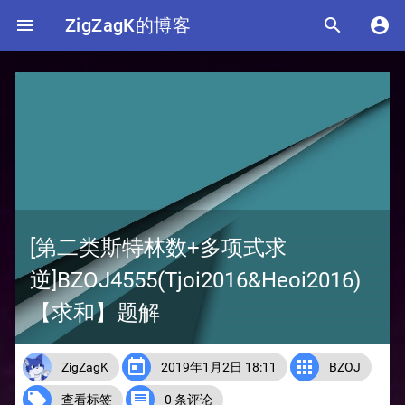

ZigZagK的博客


[第二类斯特林数+多项式求
逆]BZOJ4555(Tjoi2016&Heoi2016)
【求和】题解


ZigZagK
2019年1月2日 18:11
BZOJ


查看标签
0 条评论