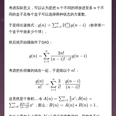
n
n
考虑实际意义，可以认为是把
个不同的球放进至多
个不
n
n
同的盒子且每个盒子可以选择两种状态的方案数。
g(n)=\sum_{i=1}^{n}2{n\choose
n
n
(
)
=
2
(
−
)
∑
(
)
于是得出递推式：
（枚举第一
g
n
g
n
i
=
1
i
i
i}g(n-i)
个盒子中放多少个球）。
然后就开始骚操作了QAQ：
n
g(n)=\sum_{i=1}^{n}{2n!\over
2
!
n
∑
(
)
=
(
−
)
g
n
g
n
i
(
−
)!
⋅
!
n
i
i
=
1
i
n!
!
考虑把长得像的搞在一起，于是除以个
：
n
n
{g(n)\over n!}=\sum_{i=1}^{
(
)
2
(
−
)
g
n
g
n
i
∑
=
⋅
!
!
(
−
)!
n
i
n
i
=
1
i
2
A(n)=\sum_{i=1}^{n}
n
(
)
=
,
(
)
=
i
∑
这竟然是个卷积……令
A
n
x
B
n
=
1
!
i
i
{2\over
(
−
)
B(n)=A(n)*B(n)+1
n
g
n
i
(
)
=
(
)
∗
(
)
+
1
i
∑
，那么：
。
x
B
n
A
n
B
n
=
0
(
−
)!
i
n
i
i!}x^i,B(n)=\sum_{i=0}^{n}
{g(n-i)\over (n-i)!}x^i
1
A(n)
B(0)