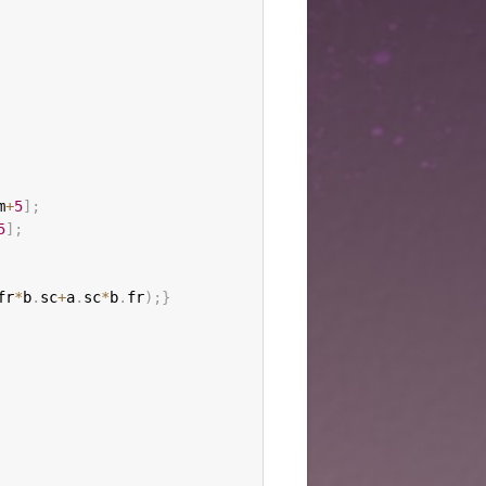
m
+
5
]
;
5
]
;
fr
*
b
.
sc
+
a
.
sc
*
b
.
fr
)
;
}