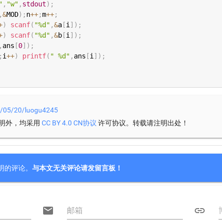
"
,
"w"
,
stdout
)
;
,
&
MOD
)
;
n
++
;
m
++
;
+
)
scanf
(
"%d"
,
&
a
[
i
]
)
;
+
)
scanf
(
"%d"
,
&
b
[
i
]
)
;
,
ans
[
0
]
)
;
;
i
++
)
printf
(
" %d"
,
ans
[
i
]
)
;
18/05/20/luogu4245
明外，均采用
许可协议。转载请注明出处！
CC BY 4.0 CN协议
明的评论。
与本文无关评论请发留言板！

