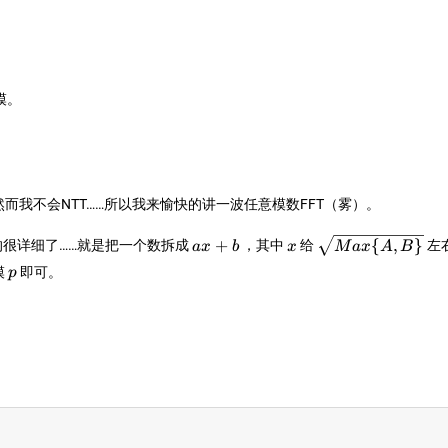
模。
然而我不会NTT……所以我来愉快的讲一波任意模数FFT（雾）。
ax+b
x
\sqrt{Max\
+
{
,
}
的很详细了……就是把一个数拆成
，其中
给
左
a
x
b
x
M
a
x
A
B
{A,B\}}
p
模
即可。
p