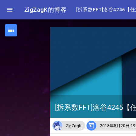

ZigZagK的博客
[拆系数FFT]洛谷4245【

[拆系数FFT]洛谷4245

ZigZagK
2018年5月20日 19: