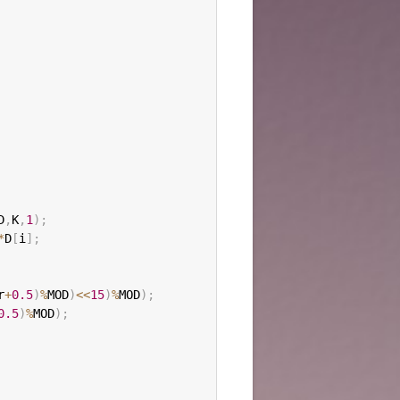
D
,
K
,
1
)
;
*
D
[
i
]
;
r
+
0.5
)
%
MOD
)
<<
15
)
%
MOD
)
;
0.5
)
%
MOD
)
;