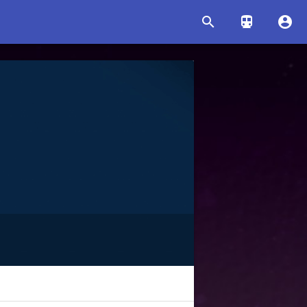


