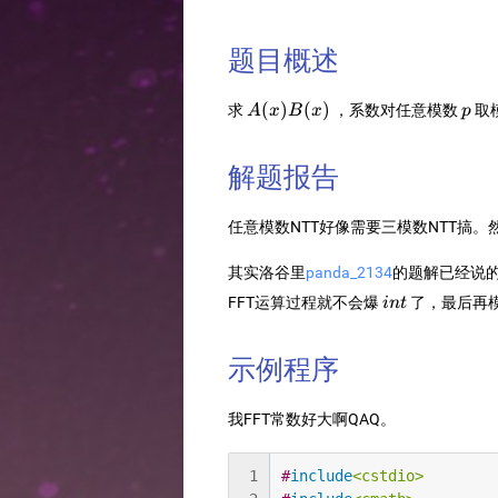
题目概述
A(x)B(x)
p
(
)
(
)
求
，系数对任意模数
取
A
x
B
x
p
解题报告
任意模数NTT好像需要三模数NTT搞。
panda_2134
其实洛谷里
的题解已经说
int
FFT运算过程就不会爆
了，最后再
in
t
示例程序
我FFT常数好大啊QAQ。
1
#
include
<cstdio>