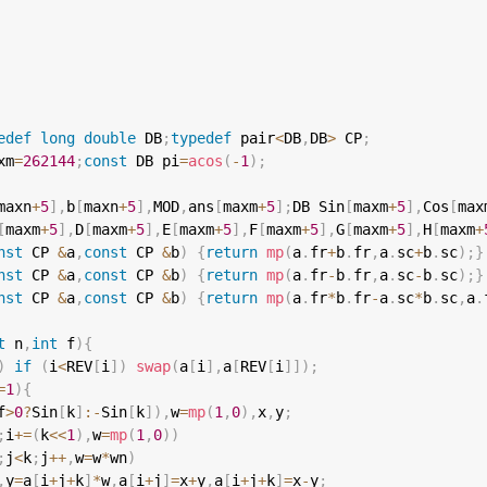
edef
long
double
 DB
;
typedef
 pair
<
DB
,
DB
>
 CP
;
xm
=
262144
;
const
 DB pi
=
acos
(
-
1
)
;
maxn
+
5
]
,
b
[
maxn
+
5
]
,
MOD
,
ans
[
maxm
+
5
]
;
DB Sin
[
maxm
+
5
]
,
Cos
[
max
[
maxm
+
5
]
,
D
[
maxm
+
5
]
,
E
[
maxm
+
5
]
,
F
[
maxm
+
5
]
,
G
[
maxm
+
5
]
,
H
[
maxm
+
nst
 CP 
&
a
,
const
 CP 
&
b
)
{
return
mp
(
a
.
fr
+
b
.
fr
,
a
.
sc
+
b
.
sc
)
;
}
nst
 CP 
&
a
,
const
 CP 
&
b
)
{
return
mp
(
a
.
fr
-
b
.
fr
,
a
.
sc
-
b
.
sc
)
;
}
nst
 CP 
&
a
,
const
 CP 
&
b
)
{
return
mp
(
a
.
fr
*
b
.
fr
-
a
.
sc
*
b
.
sc
,
a
.
t
 n
,
int
 f
)
{
)
if
(
i
<
REV
[
i
]
)
swap
(
a
[
i
]
,
a
[
REV
[
i
]
]
)
;
=
1
)
{
f
>
0
?
Sin
[
k
]
:
-
Sin
[
k
]
)
,
w
=
mp
(
1
,
0
)
,
x
,
y
;
;
i
+=
(
k
<<
1
)
,
w
=
mp
(
1
,
0
)
)
;
j
<
k
;
j
++
,
w
=
w
*
wn
)
,
y
=
a
[
i
+
j
+
k
]
*
w
,
a
[
i
+
j
]
=
x
+
y
,
a
[
i
+
j
+
k
]
=
x
-
y
;