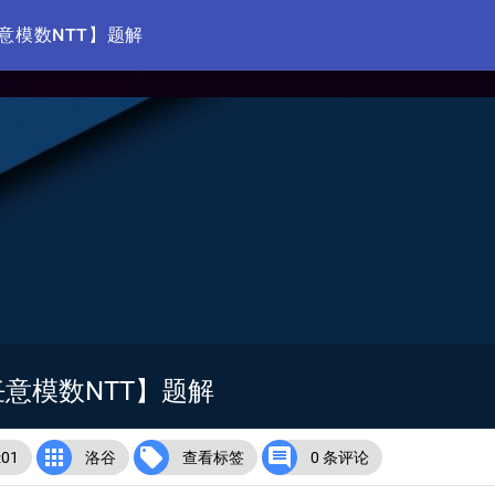
任意模数NTT】题解
【任意模数NTT】题解



01
洛谷
查看标签
0 条评论