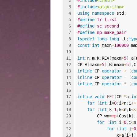
2
#
include
<cmath>
3
#
include
<algorithm>
4
using
namespace
 std
;
5
#
define
 fr first
6
#
define
 sc second
7
#
define
 mp make_pair
8
typedef
long
long
 LL
;
typ
9
const
int
 maxn
=
100000
,
ma
10
11
int
 n
,
m
,
K
,
REV
[
maxm
+
5
]
,
a
[
12
CP A
[
maxm
+
5
]
,
B
[
maxm
+
5
]
,
C
13
inline
 CP 
operator
+
(
co
14
inline
 CP 
operator
-
(
co
15
inline
 CP 
operator
*
(
co
16
17
inline
void
FFT
(
CP 
*
a
,
in
18
for
(
int
 i
=
0
;
i
<
n
;
i
++
19
for
(
int
 k
=
1
;
k
<
n
;
k
<<
20
        CP wn
=
mp
(
Cos
[
k
]
,
21
for
(
int
 i
=
0
;
i
<
n
22
for
(
int
 j
=
0
23
                x
=
a
[
i
+
j
]