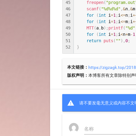
45
freopen
(
"program.out
46
scanf
(
"%d%d%d"
,
&
n
,
&
m
47
for
(
int
 i
=
1
;
i
<=
n
;
i
+
48
for
(
int
 i
=
1
;
i
<=
m
;
i
+
49
MTT
(
a
,
b
)
;
printf
(
"%d"
50
for
(
int
 i
=
1
;
i
<
n
+
m
-
1
51
return
puts
(
""
)
,
0
;
52
}
本文链接：
https://zigzagk.top/20
版权声明：
本博客所有文章除特别声

请不要发毫无意义或内容不文