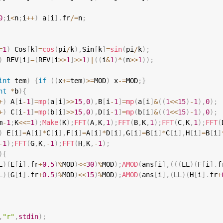
0
;
i
<
n
;
i
++
)
 a
[
i
]
.
fr
/=
n
;
=
1
)
 Cos
[
k
]
=
cos
(
pi
/
k
)
,
Sin
[
k
]
=
sin
(
pi
/
k
)
;
)
 REV
[
i
]
=
(
REV
[
i
>>
1
]
>>
1
)
|
(
(
i
&
1
)
*
(
n
>>
1
)
)
;
int
 tem
)
{
if
(
(
x
+=
tem
)
>=
MOD
)
 x
-=
MOD
;
}
nt
*
b
)
{
+
)
 A
[
i
-
1
]
=
mp
(
a
[
i
]
>>
15
,
0
)
,
B
[
i
-
1
]
=
mp
(
a
[
i
]
&
(
(
1
<<
15
)
-
1
)
,
0
)
;
+
)
 C
[
i
-
1
]
=
mp
(
b
[
i
]
>>
15
,
0
)
,
D
[
i
-
1
]
=
mp
(
b
[
i
]
&
(
(
1
<<
15
)
-
1
)
,
0
)
;
m
-
1
;
K
<<=
1
)
;
Make
(
K
)
;
FFT
(
A
,
K
,
1
)
;
FFT
(
B
,
K
,
1
)
;
FFT
(
C
,
K
,
1
)
;
FFT
(
)
 E
[
i
]
=
A
[
i
]
*
C
[
i
]
,
F
[
i
]
=
A
[
i
]
*
D
[
i
]
,
G
[
i
]
=
B
[
i
]
*
C
[
i
]
,
H
[
i
]
=
B
[
i
]
-
1
)
;
FFT
(
G
,
K
,
-
1
)
;
FFT
(
H
,
K
,
-
1
)
;
)
{
L
)
(
E
[
i
]
.
fr
+
0.5
)
%
MOD
)
<<
30
)
%
MOD
)
;
AMOD
(
ans
[
i
]
,
(
(
(
LL
)
(
F
[
i
]
.
f
L
)
(
G
[
i
]
.
fr
+
0.5
)
%
MOD
)
<<
15
)
%
MOD
)
;
AMOD
(
ans
[
i
]
,
(
LL
)
(
H
[
i
]
.
fr
+
,
"r"
,
stdin
)
;