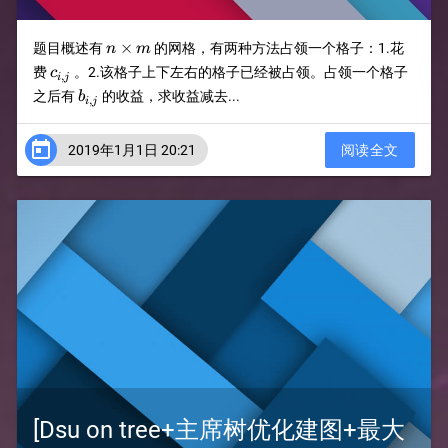
n\times
×
题目概述有
的网格，有两种方法占领一个格子：1.花
n
m
m
c_{i,j}
费
。2.该格子上下左右的格子已经被占领。占领一个格子
c
,
i
j
b_{i,j}
之后有
的收益，求收益减去...
b
,
i
j

2019年1月1日 20:21
阅读全文
[Dsu on tree+主席树优化建图+最大