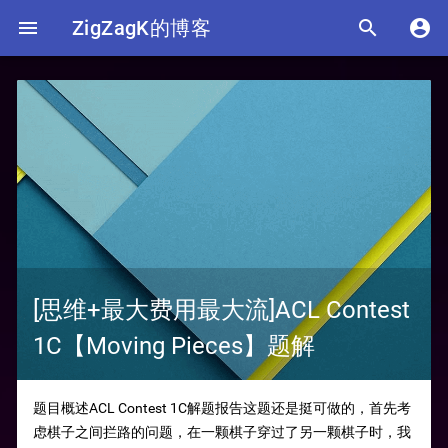

ZigZagK的博客


[思维+最大费用最大流]ACL Contest
1C【Moving Pieces】题解
题目概述ACL Contest 1C解题报告这题还是挺可做的，首先考
虑棋子之间拦路的问题，在一颗棋子穿过了另一颗棋子时，我