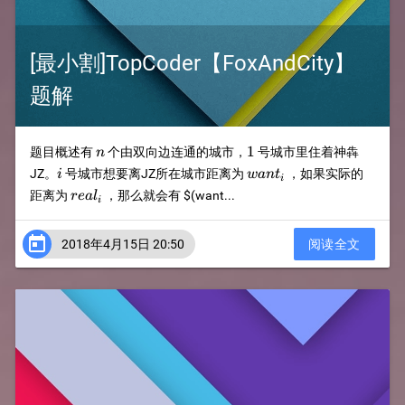
[最小割]TopCoder【FoxAndCity】
题解
n
1
1
题目概述有
个由双向边连通的城市，
号城市里住着神犇
n
i
want_i
JZ。
号城市想要离JZ所在城市距离为
，如果实际的
i
w
an
t
i
real_i
距离为
，那么就会有
$(want...
re
a
l
i

2018年4月15日 20:50
阅读全文