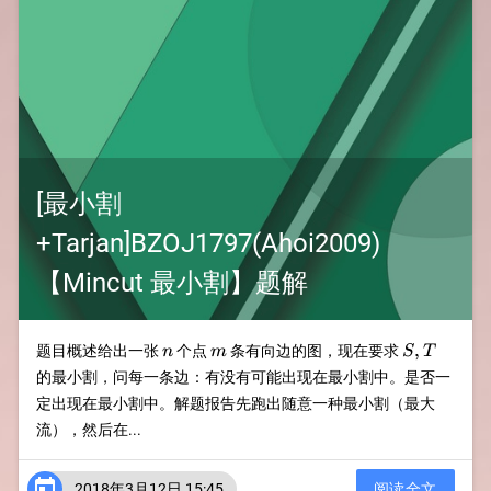
[最小割
+Tarjan]BZOJ1797(Ahoi2009)
【Mincut 最小割】题解
n
m
S,T
,
题目概述给出一张
个点
条有向边的图，现在要求
n
m
S
T
的最小割，问每一条边：有没有可能出现在最小割中。是否一
定出现在最小割中。解题报告先跑出随意一种最小割（最大
流），然后在...

2018年3月12日 15:45
阅读全文