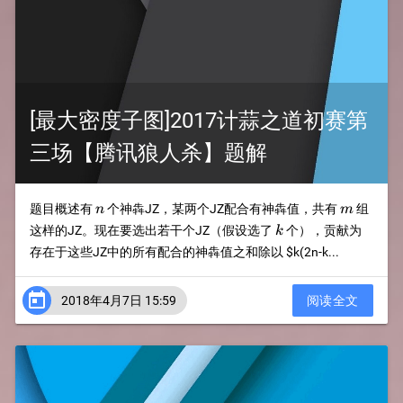
[最大密度子图]2017计蒜之道初赛第
三场【腾讯狼人杀】题解
n
m
题目概述有
个神犇JZ，某两个JZ配合有神犇值，共有
组
n
m
k
这样的JZ。现在要选出若干个JZ（假设选了
个），贡献为
k
存在于这些JZ中的所有配合的神犇值之和除以
$k(2n-k...

2018年4月7日 15:59
阅读全文