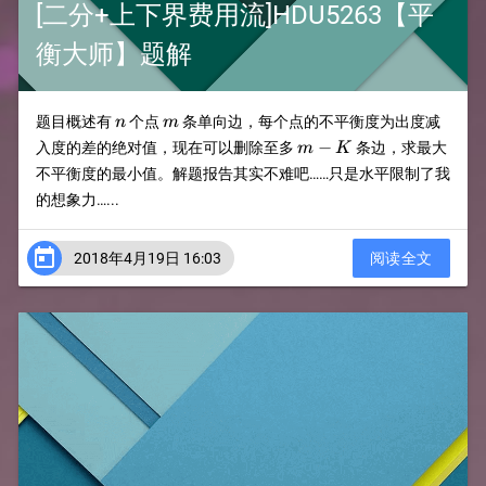
[二分+上下界费用流]HDU5263【平
衡大师】题解
n
m
题目概述有
个点
条单向边，每个点的不平衡度为出度减
n
m
m-
−
入度的差的绝对值，现在可以删除至多
条边，求最大
m
K
K
不平衡度的最小值。解题报告其实不难吧……只是水平限制了我
的想象力…...

2018年4月19日 16:03
阅读全文