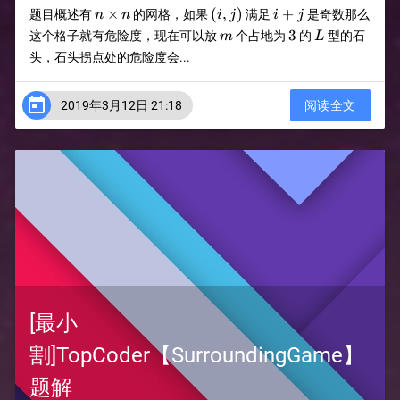
n\times
(i,j)
i+j
×
(
,
)
+
题目概述有
的网格，如果
满足
是奇数那么
n
n
i
j
i
j
n
m
3
L
3
这个格子就有危险度，现在可以放
个占地为
的
型的石
m
L
头，石头拐点处的危险度会...

2019年3月12日 21:18
阅读全文
[最小
割]TopCoder【SurroundingGame】
题解