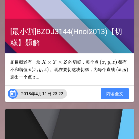
[最小割]BZOJ3144(Hnoi2013)【切
糕】题解
X\times
(x,y,z)
×
×
(
,
,
)
题目概述有一块
的切糕，每个点
都有
X
Y
Z
x
y
z
Y\times
v(x,y,z)
(x,y)
(
,
,
)
(
,
)
不和谐值
。现在要切这块切糕，为每个直线
v
x
y
z
x
y
Z
z
选出一个点
...
z

2018年4月11日 23:22
阅读全文