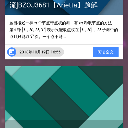
流]BZOJ3681【Arietta】题解
n
m
题目概述一棵
个节点带点权的树，有
种取节点的方法，
n
m
i
[L,R,D,T]
[L,R]
D
[
,
,
,
]
[
,
]
第
种
表示只能取点权在
，
子树中的
i
L
R
D
T
L
R
D
T
点且只能取
次。一个点不能...
T

2018年10月19日 16:55
阅读全文