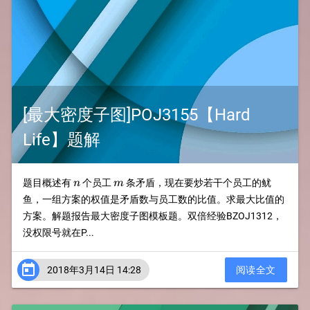
[最大密度子图]POJ3155【Hard
Life】题解
n
m
题目概述有
个员工
条矛盾，现在要炒若干个员工的鱿
n
m
鱼，一组方案的权值是矛盾数与员工数的比值。求最大比值的
方案。解题报告最大密度子图模板题。双倍经验BZOJ1312，
没权限号就在P...

2018年3月14日 14:28
阅读全文