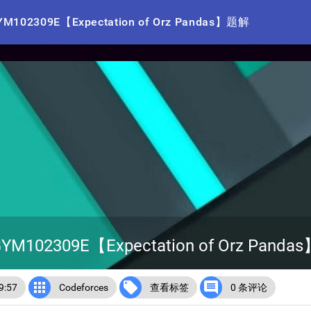
M102309E【Expectation of Orz Pandas】题解
YM102309E【Expectation of Orz Pand



:57
Codeforces
查看标签
0 条评论