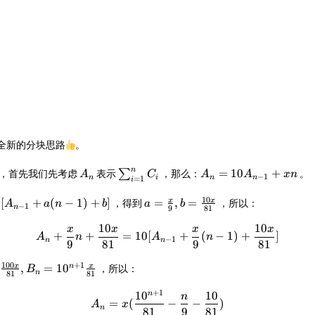
全新的分块思路👍。
ts
A_n
\sum_{i=1}^{n}C_i
A_n=10A_{n-
n
=
10
+
∑
，首先我们先考虑
表示
，那么：
。
A
C
A
A
x
n
−
1
=
1
n
i
n
n
i
1}+xn
10
_{n-
a=
0
[
+
(
−
1
)
+
]
=
,
=
x
x
，得到
，所以：
A
a
n
b
a
b
−
1
n
9
81
{x\over
10
10
9},b=
x
x
x
x
A_n+{x\over 9}n+{10x\over
+
+
=
10
[
+
(
−
1
)
+
]
A
n
A
n
−
1
n
n
{10x\over
9
81
9
81
81}
100
+
1
{100x\over
,
=
1
0
x
x
n
，所以：
B
n
81
81
B_n=10^{n+1}
+
1
er 81}
1
0
10
n
A_n=x({10^{n+1}\over 81}-{
n
=
(
−
−
)
A
x
n
81
9
81