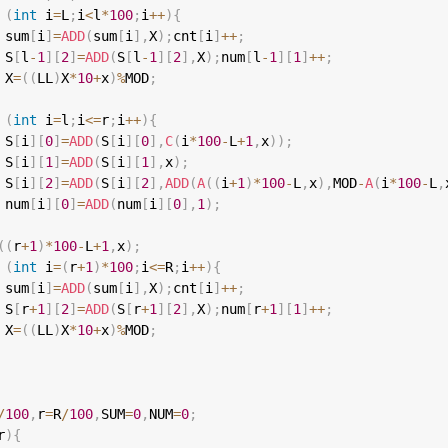
(
int
 i
=
L
;
i
<
l
*
100
;
i
++
)
{
 sum
[
i
]
=
ADD
(
sum
[
i
]
,
X
)
;
cnt
[
i
]
++
;
 S
[
l
-
1
]
[
2
]
=
ADD
(
S
[
l
-
1
]
[
2
]
,
X
)
;
num
[
l
-
1
]
[
1
]
++
;
 X
=
(
(
LL
)
X
*
10
+
x
)
%
MOD
;
(
int
 i
=
l
;
i
<=
r
;
i
++
)
{
 S
[
i
]
[
0
]
=
ADD
(
S
[
i
]
[
0
]
,
C
(
i
*
100
-
L
+
1
,
x
)
)
;
 S
[
i
]
[
1
]
=
ADD
(
S
[
i
]
[
1
]
,
x
)
;
 S
[
i
]
[
2
]
=
ADD
(
S
[
i
]
[
2
]
,
ADD
(
A
(
(
i
+
1
)
*
100
-
L
,
x
)
,
MOD
-
A
(
i
*
100
-
L
,
 num
[
i
]
[
0
]
=
ADD
(
num
[
i
]
[
0
]
,
1
)
;
(
(
r
+
1
)
*
100
-
L
+
1
,
x
)
;
(
int
 i
=
(
r
+
1
)
*
100
;
i
<=
R
;
i
++
)
{
 sum
[
i
]
=
ADD
(
sum
[
i
]
,
X
)
;
cnt
[
i
]
++
;
 S
[
r
+
1
]
[
2
]
=
ADD
(
S
[
r
+
1
]
[
2
]
,
X
)
;
num
[
r
+
1
]
[
1
]
++
;
 X
=
(
(
LL
)
X
*
10
+
x
)
%
MOD
;
/
100
,
r
=
R
/
100
,
SUM
=
0
,
NUM
=
0
;
r
)
{