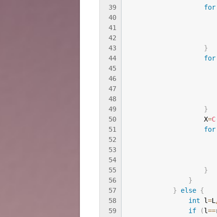
39
for
40
                       
41
                       
42
                       
43
}
44
for
45
                       
46
                       
47
                       
48
                       
49
}
50
                    X
=
C
51
for
52
                       
53
                       
54
                       
55
}
56
}
57
}
else
{
58
int
 l
=
L
59
if
(
l
==