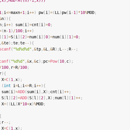
,x),MOD-A((n)-1,x)))
1
;
i
<=
maxn
+
1
;
i
++
)
 pw
[
i
]
=
(
LL
)
pw
[
i
-
1
]
*
10
%
MOD
;
&
n
)
)
{
n
;
i
++
)
 sum
[
i
]
=
cnt
[
i
]
=
0
;
=
(
n
-
1
)
/
100
;
i
++
)
]
[
1
]
=
S
[
i
]
[
2
]
=
num
[
i
]
[
0
]
=
num
[
i
]
[
1
]
=
0
;
,
&
te
)
;
te
;
te
--
)
{
scanf
(
"%d%d%d"
,
&
tp
,
&
L
,
&
R
)
;
L
--
;
R
--
;
canf
(
"%d%d"
,
&
x
,
&
c
)
;
pc
=
Pow
(
10
,
c
)
;
/
100
,
r
=
R
/
100
;
r
)
{
 X
=
C
(
1
,
x
)
;
(
int
 i
=
L
;
i
<=
R
;
i
++
)
{
 sum
[
i
]
=
ADD
(
sum
[
i
]
,
X
)
;
cnt
[
i
]
++
;
 S
[
l
]
[
2
]
=
ADD
(
S
[
l
]
[
2
]
,
X
)
;
num
[
l
]
[
1
]
++
;
 X
=
(
(
LL
)
X
*
10
+
x
)
%
MOD
;
{
;
r
--
;
 X
=
C
(
1
,
x
)
;