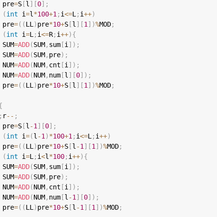
 pre
=
S
[
l
]
[
0
]
;
(
int
 i
=
l
*
100
+
1
;
i
<=
L
;
i
++
)
 pre
=
(
(
LL
)
pre
*
10
+
S
[
l
]
[
1
]
)
%
MOD
;
(
int
 i
=
L
;
i
<=
R
;
i
++
)
{
 SUM
=
ADD
(
SUM
,
sum
[
i
]
)
;
 SUM
=
ADD
(
SUM
,
pre
)
;
 NUM
=
ADD
(
NUM
,
cnt
[
i
]
)
;
 NUM
=
ADD
(
NUM
,
num
[
l
]
[
0
]
)
;
 pre
=
(
(
LL
)
pre
*
10
+
S
[
l
]
[
1
]
)
%
MOD
;
{
;
r
--
;
 pre
=
S
[
l
-
1
]
[
0
]
;
(
int
 i
=
(
l
-
1
)
*
100
+
1
;
i
<=
L
;
i
++
)
 pre
=
(
(
LL
)
pre
*
10
+
S
[
l
-
1
]
[
1
]
)
%
MOD
;
(
int
 i
=
L
;
i
<
l
*
100
;
i
++
)
{
 SUM
=
ADD
(
SUM
,
sum
[
i
]
)
;
 SUM
=
ADD
(
SUM
,
pre
)
;
 NUM
=
ADD
(
NUM
,
cnt
[
i
]
)
;
 NUM
=
ADD
(
NUM
,
num
[
l
-
1
]
[
0
]
)
;
 pre
=
(
(
LL
)
pre
*
10
+
S
[
l
-
1
]
[
1
]
)
%
MOD
;