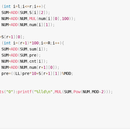
(
int
 i
=
l
;
i
<=
r
;
i
++
)
{
 SUM
=
ADD
(
SUM
,
S
[
i
]
[
2
]
)
;
 NUM
=
ADD
(
NUM
,
MUL
(
num
[
i
]
[
0
]
,
100
)
)
;
 NUM
=
ADD
(
NUM
,
num
[
i
]
[
1
]
)
;
=
S
[
r
+
1
]
[
0
]
;
(
int
 i
=
(
r
+
1
)
*
100
;
i
<=
R
;
i
++
)
{
 SUM
=
ADD
(
SUM
,
sum
[
i
]
)
;
 SUM
=
ADD
(
SUM
,
pre
)
;
 NUM
=
ADD
(
NUM
,
cnt
[
i
]
)
;
 NUM
=
ADD
(
NUM
,
num
[
r
+
1
]
[
0
]
)
;
 pre
=
(
(
LL
)
pre
*
10
+
S
[
r
+
1
]
[
1
]
)
%
MOD
;
ts
(
"0"
)
:
printf
(
"%lld\n"
,
MUL
(
SUM
,
Pow
(
NUM
,
MOD
-
2
)
)
)
;