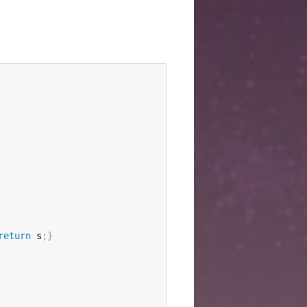
return
 s
;
}