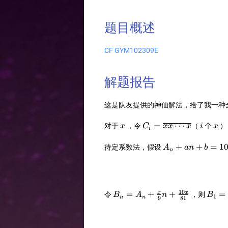
题目概述
CF GYM102309E
解题报告
这是队友提供的神仙解法，给了我一种
x
C_i=\overline{xx\cdo
i
x
=
⋯
对于
，令
（
个
）
x
C
xx
x
i
x
i
x}
A_n+an+b=10[A
+
+
=
1
待定系数法，假设
A
an
b
n
1}+a(n-1)+b]
10
B_n=A_n+
B_1=
=
+
+
=
x
x
令
，则
B
A
n
B
1
n
n
9
81
{x\over
81},
9}n+
{x\ov
{10x\over