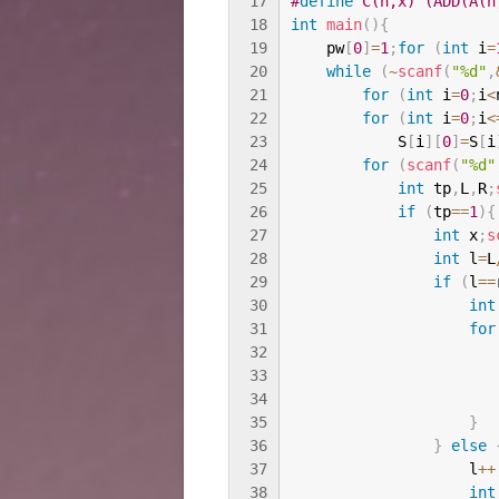
17
#
define
 C(n,x) (ADD(A(n
18
int
main
(
)
{
19
    pw
[
0
]
=
1
;
for
(
int
 i
=
20
while
(
~
scanf
(
"%d"
,
21
for
(
int
 i
=
0
;
i
<
22
for
(
int
 i
=
0
;
i
<
23
            S
[
i
]
[
0
]
=
S
[
i
24
for
(
scanf
(
"%d"
25
int
 tp
,
L
,
R
;
26
if
(
tp
==
1
)
{
27
int
 x
;
s
28
int
 l
=
L
29
if
(
l
==
30
int
31
for
32
                       
33
                       
34
                       
35
}
36
}
else
37
                    l
++
38
int