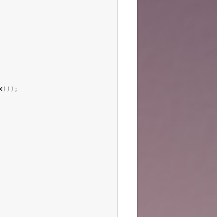
x
)
)
)
;