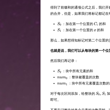
81}
得到了前缀和的通项公式之后，我们开
的合并，但是，如果我们将标记都记在
S_0
C_i
：加在第一个位置的
的和
S
C
0
i
S_1
x
：加在第一个位置的
的和
S
x
1
那么，如果想得知标记对第二个位置的
也就是说，我们可以从每块的第一个位
然后我们再记录：
S_2
：块中所有元素的和
S
2
num_0
：整块被覆盖的次数
n
u
m
0
num_1
：块中所有元素覆盖次数的
n
u
m
1
S_0,S_
,
对于每次区间添加，给整块的
加
S
S
0
1
即可。
不要忘记整块对单个元素的次数贡献，