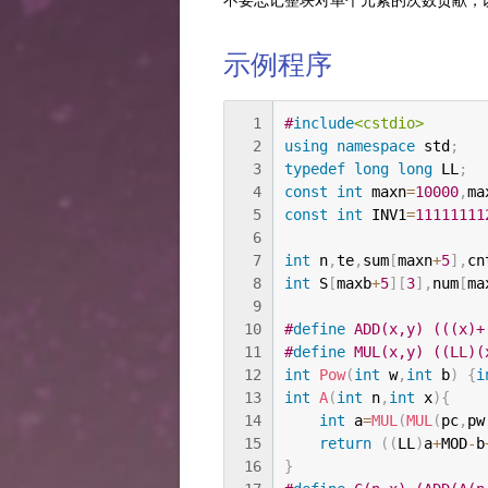
示例程序
1
#
include
<cstdio>
2
using
namespace
 std
;
3
typedef
long
long
 LL
;
4
const
int
 maxn
=
10000
,
ma
5
const
int
 INV1
=
11111111
6
7
int
 n
,
te
,
sum
[
maxn
+
5
]
,
cn
8
int
 S
[
maxb
+
5
]
[
3
]
,
num
[
ma
9
10
#
define
 ADD(x,y) (((x)+
11
#
define
 MUL(x,y) ((LL)(
12
int
Pow
(
int
 w
,
int
 b
)
{
i
13
int
A
(
int
 n
,
int
 x
)
{
14
int
 a
=
MUL
(
MUL
(
pc
,
pw
15
return
(
(
LL
)
a
+
MOD
-
b
16
}