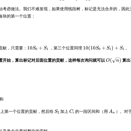
始考虑做法。我们不难发现，如果使用线段树，标记是无法合并的，因此
每块的第一个位置：
10S_0+S_1
10(10S_0+S_1)+S_1
10
+
10
(
10
+
)
+
贡献，只需要：
，第三个位置同理
。
S
S
S
S
S
0
1
0
1
1
O(\sqrt
(
)
置开始，算出标记对后面位置的贡献，这样每次询问就可以
算出
O
n
n)
和
1
S_2
C_i
A_n
上第一个位置的贡献，然后给
加上
的一段区间和（用
）。对
S
C
A
2
i
n
以及单个元素对整块的贡献。