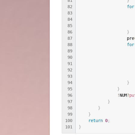
81
}
82
for
83
                       
84
                       
85
                       
86
}
87
                    pre
88
for
89
                       
90
                       
91
                       
92
                       
93
                       
94
}
95
}
96
!
NUM
?
pu
97
}
98
}
99
}
100
return
0
;
101
}