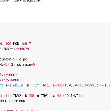
xb
=
100
,
MOD
=
1e9
+
7
;
2
,
INV2
=
123456791
;
t
[
maxn
+
5
]
,
c
,
pc
;
xb
+
5
]
[
2
]
,
pw
[
maxn
+
5
]
;
(y))%MOD)
x)*(y)%MOD)
nt
 s
=
1
;
while
(
b
)
{
if
(
b
&
1
)
 s
=
MUL
(
s
,
w
)
;
w
=
MUL
(
w
,
w
)
;
b
>>=
1
;
}
[
n
+
1
]
)
,
INV2
)
,
b
=
MUL
(
n
,
INV1
)
,
c
=
MUL
(
10
,
INV2
)
;
+
MOD
-
c
)
*
x
%
MOD
;