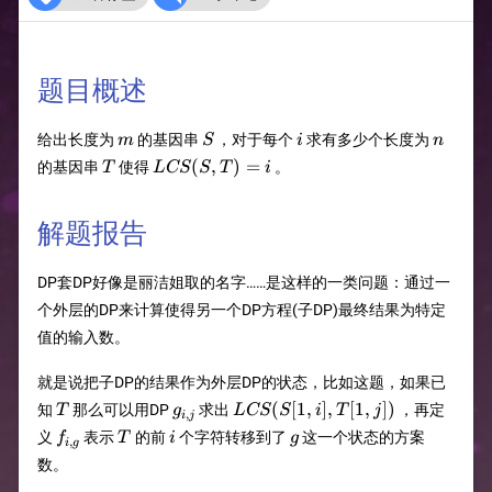
题目概述
m
S
i
n
给出长度为
的基因串
，对于每个
求有多少个长度为
m
S
i
n
T
LCS(S,T)=i
(
,
)
=
的基因串
使得
。
T
L
CS
S
T
i
解题报告
DP套DP好像是丽洁姐取的名字……是这样的一类问题：通过一
个外层的DP来计算使得另一个DP方程(子DP)最终结果为特定
值的输入数。
就是说把子DP的结果作为外层DP的状态，比如这题，如果已
T
g_{i,j}
LCS(S[1,i],T[1,j])
(
[
1
,
]
,
[
1
,
])
知
那么可以用DP
求出
，再定
T
g
L
CS
S
i
T
j
,
i
j
f_{i,g}
T
i
g
义
表示
的前
个字符转移到了
这一个状态的方案
f
T
i
g
,
i
g
数。