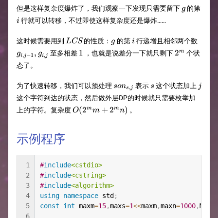
g
但是这样复杂度爆炸了，我们观察一下发现只需要留下
的第
g
i
行就可以转移，不过即使这样复杂度还是爆炸……
i
LCS
g
i
g_{i,j
这时候需要用到
的性质：
的第
行递增且相邻两个数
L
CS
g
i
1},g_
1
2^m
,
1
2
m
至多相差
，也就是说差分一下就只剩下
个状
g
g
,
−
1
,
i
j
i
j
态了。
son_{s,j}
s
j
为了快速转移，我们可以预处理
表示
这个状态加上
so
n
s
j
,
s
j
这个字符到达的状态，然后做外层DP的时候就只需要枚举加
O(2^mm+2^mn)
(
2
+
2
)
m
m
上的字符。复杂度
。
O
m
n
示例程序
1
#
include
<cstdio>
2
#
include
<cstring>
3
#
include
<algorithm>
4
using
namespace
 std
;
5
const
int
 maxm
=
15
,
maxs
=
1
<<
maxm
,
maxn
=
1000
,
MOD
=
6