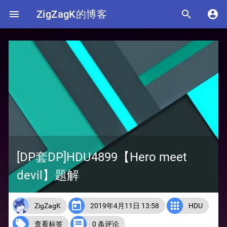

ZigZagK的博客


[DP套DP]HDU4899【Hero meet
devil】题解


ZigZagK
2019年4月11日 13:58
HDU


查看标签
0 条评论