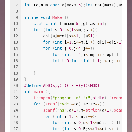
7
int
 te
,
n
,
m
;
char
 a
[
maxm
+
5
]
;
int
 cnt
[
maxs
]
,
son
[
m
8
9
inline
void
Make
(
)
{
10
static
int
 f
[
maxm
+
5
]
,
g
[
maxm
+
5
]
;
11
for
(
int
 s
=
0
;
s
<
(
1
<<
m
)
;
s
++
)
{
12
        cnt
[
s
]
=
cnt
[
s
>>
1
]
+
(
s
&
1
)
;
13
for
(
int
 i
=
1
;
i
<=
m
;
i
++
)
 g
[
i
]
=
g
[
i
-
1
]
+
(
s
14
for
(
int
 j
=
0
;
j
<
4
;
j
++
)
{
15
for
(
int
 i
=
1
;
i
<=
m
;
i
++
)
 op
[
j
]
==
a
[
i
16
int
 t
=
0
;
for
(
int
 i
=
1
;
i
<=
m
;
i
++
)
if
17
}
18
}
19
}
20
#
define
 ADD(x,y) (((x)+(y))%MOD)
21
int
main
(
)
{
22
freopen
(
"program.in"
,
"r"
,
stdin
)
;
freopen
(
"
23
for
(
scanf
(
"%d"
,
&
te
)
;
te
;
te
--
)
{
24
scanf
(
"%s"
,
a
+
1
)
;
m
=
strlen
(
a
+
1
)
;
scanf
(
"
25
for
(
int
 i
=
1
;
i
<=
n
;
i
++
)
{
26
for
(
int
 s
=
0
;
s
<
(
1
<<
m
)
;
s
++
)
 f
[
i
]
[
s
27
for
(
int
 s
=
0
,
F
;
s
<
(
1
<<
m
)
;
s
++
)