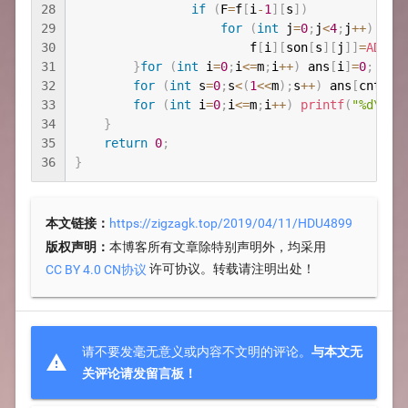
28
if
(
F
=
f
[
i
-
1
]
[
s
]
)
29
for
(
int
 j
=
0
;
j
<
4
;
j
++
)
30
                        f
[
i
]
[
son
[
s
]
[
j
]
]
=
ADD
(
f
31
}
for
(
int
 i
=
0
;
i
<=
m
;
i
++
)
 ans
[
i
]
=
0
;
32
for
(
int
 s
=
0
;
s
<
(
1
<<
m
)
;
s
++
)
 ans
[
cnt
[
s
]
33
for
(
int
 i
=
0
;
i
<=
m
;
i
++
)
printf
(
"%d\n"
,
34
}
35
return
0
;
36
}
本文链接：
https://zigzagk.top/2019/04/11/HDU4899
版权声明：
本博客所有文章除特别声明外，均采用
许可协议。转载请注明出处！
CC BY 4.0 CN协议
请不要发毫无意义或内容不文明的评论。
与本文无

关评论请发留言板！