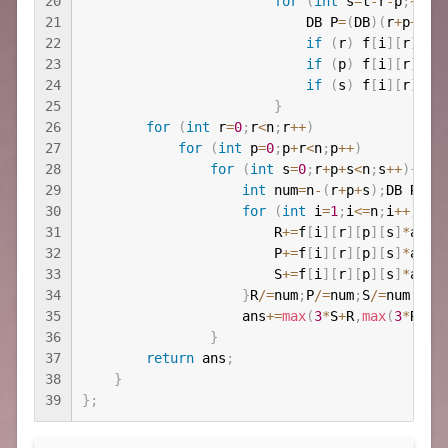
20
for
(
int
 s
=
t
-
r
-
p
;
~
s
;
s
21
                            DB P
=
(
DB
)
(
r
+
p
+
s
)
/
22
if
(
r
)
 f
[
i
]
[
r
]
[
p
]
23
if
(
p
)
 f
[
i
]
[
r
]
[
p
]
24
if
(
s
)
 f
[
i
]
[
r
]
[
p
]
25
}
26
for
(
int
 r
=
0
;
r
<
n
;
r
++
)
27
for
(
int
 p
=
0
;
p
+
r
<
n
;
p
++
)
28
for
(
int
 s
=
0
;
r
+
p
+
s
<
n
;
s
++
)
{
29
int
 num
=
n
-
(
r
+
p
+
s
)
;
DB R
=
0
,
30
for
(
int
 i
=
1
;
i
<=
n
;
i
++
)
{
31
                        R
+=
f
[
i
]
[
r
]
[
p
]
[
s
]
*
a
[
i
]
32
                        P
+=
f
[
i
]
[
r
]
[
p
]
[
s
]
*
a
[
i
]
33
                        S
+=
f
[
i
]
[
r
]
[
p
]
[
s
]
*
a
[
i
]
34
}
R
/=
num
;
P
/=
num
;
S
/=
num
;
35
                    ans
+=
max
(
3
*
S
+
R
,
max
(
3
*
R
+
P
,
36
}
37
return
 ans
;
38
}
39
}
;