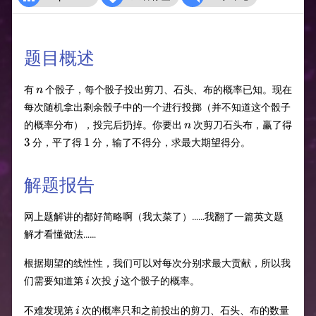
题目概述
n
有
个骰子，每个骰子投出剪刀、石头、布的概率已知。现在
n
每次随机拿出剩余骰子中的一个进行投掷（并不知道这个骰子
n
的概率分布），投完后扔掉。你要出
次剪刀石头布，赢了得
n
3
1
3
1
分，平了得
分，输了不得分，求最大期望得分。
解题报告
网上题解讲的都好简略啊（我太菜了）……我翻了一篇英文题
解才看懂做法……
根据期望的线性性，我们可以对每次分别求最大贡献，所以我
i
j
们需要知道第
次投
这个骰子的概率。
i
j
i​
不难发现第
次的概率只和之前投出的剪刀、石头、布的数量
i