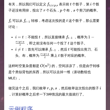
f_{t,i,r,p,s}​
t​
i​
有关，所以我们可以定义
表示前
个骰子，第
个骰
f
t
i
,
,
,
,
t
i
r
p
s
r​
p​
s​
子还没有用掉，投出了
个石头，
个布，
个剪刀的概率。
r
p
s
f_t
f_{t-
t
可以从
转移，考虑这次投的是
这个骰子，那么需要
f
f
t
−
1
t
t
1}
讨论：
i=t
t
f_{t-
1-
=
1
−
：不能投
，所以直接继承
，概率为
i
t
t
f
−
1
t
1}
{r+p+s\ov
+
+
t
r
p
s
，即之前没有任何一个投了
这个骰子。
t
t
t}
i\not=t
f_{t-
t

=
：首先可以继承
，然后
可能投出剪刀、石
i
t
f
t
−
1
t
1}
+
+
{r+p+s\over
t
r
p
s
头、布，概率为
乘上
骰子对应的概率。
t
t
t}
5
O(n^5)
(
)
这样时空复杂度都是
的，空间凉凉了，但是由于转移
O
n
是个类似背包的东西，所以可以去掉一维（滚动数组也
MLE）。
r,p,s
i
,
,
做完这个之后，我们枚举
，然后枚举这次投出的骰子
r
p
s
i
，计算好概率之后求一下3种情况的最大值就行了。
示例程序