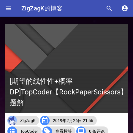

ZigZagK的博客


[期望的线性性+概率
DP]TopCoder【RockPaperScissors】
题解

ZigZagK
2019年2月26日 21:56



TopCoder
查看标签
0 条评论