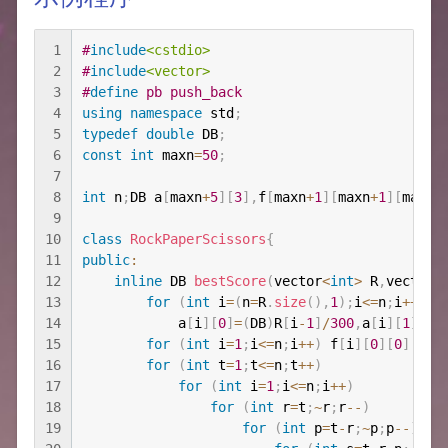
1
#
include
<cstdio>
2
#
include
<vector>
3
#
define
 pb push_back
4
using
namespace
 std
;
5
typedef
double
 DB
;
6
const
int
 maxn
=
50
;
7
8
int
 n
;
DB a
[
maxn
+
5
]
[
3
]
,
f
[
maxn
+
1
]
[
maxn
+
1
]
[
maxn
+
9
10
class
RockPaperScissors
{
11
public
:
12
inline
 DB 
bestScore
(
vector
<
int
>
 R
,
vector
<
13
for
(
int
 i
=
(
n
=
R
.
size
(
)
,
1
)
;
i
<=
n
;
i
++
)
14
            a
[
i
]
[
0
]
=
(
DB
)
R
[
i
-
1
]
/
300
,
a
[
i
]
[
1
]
=
(
D
15
for
(
int
 i
=
1
;
i
<=
n
;
i
++
)
 f
[
i
]
[
0
]
[
0
]
[
0
]
=
16
for
(
int
 t
=
1
;
t
<=
n
;
t
++
)
17
for
(
int
 i
=
1
;
i
<=
n
;
i
++
)
18
for
(
int
 r
=
t
;
~
r
;
r
--
)
19
for
(
int
 p
=
t
-
r
;
~
p
;
p
--
)