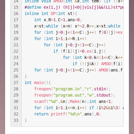
14
inline
void
AMOD
(
int
&
x
,
int
 tem
)
{
if
(
(
x
+=
tem
15
#
define
 ex(i,j) (h[j]<0||vis[j]&&(LL)st*pw[0]
16
inline
int
DP
(
int
 st
)
{
17
int
 x
,
R
=
1
,
C
=
1
,
ans
=
0
;
18
    x
=
st
;
while
(
x
<
n
)
 x
*=
2
,
R
++
;
x
=
st
;
while
(
x
<
n
19
for
(
int
 j
=
0
;
j
<
(
1
<<
C
)
;
j
++
)
 f
[
0
]
[
j
]
=
ex
(
0
,
j
20
for
(
int
 i
=
1
;
i
<=
R
;
i
++
)
21
for
(
int
 j
=
0
;
j
<
(
1
<<
C
)
;
j
++
)
22
if
(
f
[
i
]
[
j
]
=
0
,
ex
(
i
,
j
)
)
23
for
(
int
 k
=
0
;
k
<
(
1
<<
C
)
;
k
++
)
24
if
(
!
(
j
&
k
)
)
AMOD
(
f
[
i
]
[
j
]
,
25
for
(
int
 j
=
0
;
j
<
(
1
<<
C
)
;
j
++
)
AMOD
(
ans
,
f
[
R
]
[
26
}
27
int
main
(
)
{
28
freopen
(
"program.in"
,
"r"
,
stdin
)
;
29
freopen
(
"program.out"
,
"w"
,
stdout
)
;
30
scanf
(
"%d"
,
&
n
)
;
Make
(
n
)
;
int
 ans
=
1
;
31
for
(
int
 i
=
1
;
i
<=
n
;
i
++
)
if
(
i
%
2
&&
i
%
3
)
 ans
=
32
return
printf
(
"%d\n"
,
ans
)
,
0
;
33
}