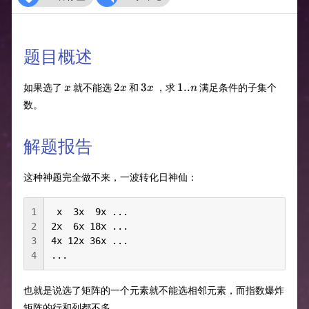
题目概述
x
2x
3x
1..n
2
3
1..
如果选了
就不能选
和
，求
满足条件的子集个
x
x
x
n
数。
解题报告
这种神题完全做不来，一波转化日神仙：
1
 x  3x  9x ...

2
2x  6x 18x ...

3
4x 12x 36x ...

4
...
也就是说选了矩阵的一个元素就不能选相邻元素，而指数爆炸
矩阵的行和列都不多。