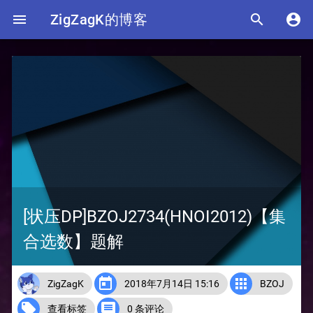

ZigZagK的博客


[状压DP]BZOJ2734(HNOI2012)【集
合选数】题解


ZigZagK
2018年7月14日 15:16
BZOJ


查看标签
0 条评论