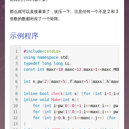
2
3
2
3
那么就可以直接暴算了，状压一下。注意任何一个不是
和
倍数的数都对应了一个矩阵。
示例程序
1
#
include
<cstdio>
2
using
namespace
 std
;
3
typedef
long
long
 LL
;
4
const
int
 maxr
=
18
,
maxc
=
12
,
maxs
=
1
<<
maxc
,
MOD
=
1e
5
6
int
 n
,
pw
[
2
]
[
maxr
+
5
]
,
f
[
maxr
+
5
]
[
maxs
]
,
h
[
maxs
]
;
b
7
8
inline
bool
check
(
int
 s
)
{
for
(
int
 i
=
1
;
i
<
maxc
9
inline
void
Make
(
int
 n
)
{
10
for
(
int
 i
=
pw
[
0
]
[
0
]
=
1
;
i
<=
maxr
;
i
++
)
 pw
[
0
]
[
11
for
(
int
 i
=
pw
[
1
]
[
0
]
=
1
;
i
<=
maxc
;
i
++
)
 pw
[
1
]
[
12
for
(
int
 j
=
0
,
k
;
j
<
(
1
<<
maxc
)
;
j
++
)
{
for
(
k
=
m
13
}