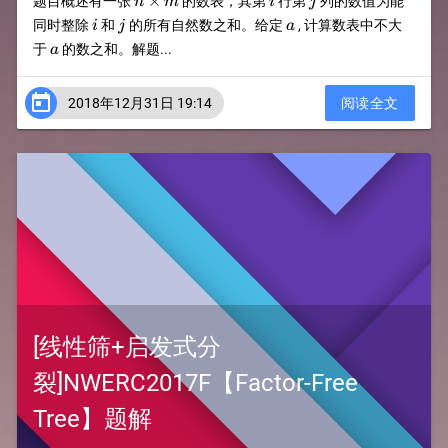
×
题目概述有一张
的数表，其第
行第
列的数值为能
n
m
i
j
m
i
j
a
同时整除
和
的所有自然数之和。给定
, 计算数表中不大
i
j
a
a
于
的数之和。解题...
a

2018年12月31日 19:14
阅读全文
[线性筛+启发式分
裂]NWERC2017F【Factor-Free
Tree】题解