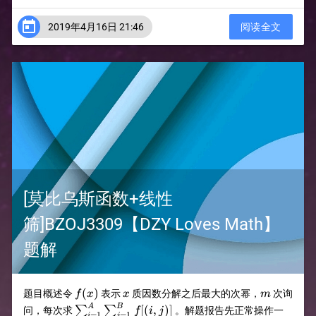

2019年4月16日 21:46
阅读全文
[莫比乌斯函数+线性
筛]BZOJ3309【DZY Loves Math】
题解
f(x)
x
m
(
)
题目概述令
表示
质因数分解之后最大的次幂，
次询
f
x
x
m
\sum_{i=1}^{A}\sum_{j=1}^{B}f[(i,j)]
A
B
[(
,
)]
∑
∑
问，每次求
。解题报告先正常操作一
f
i
j
=
1
=
1
i
j