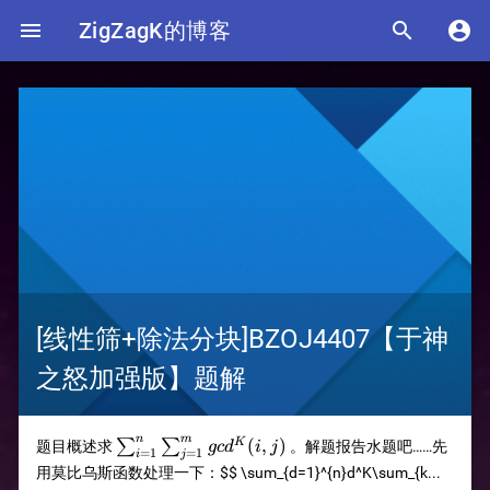

ZigZagK的博客


[线性筛+除法分块]BZOJ4407【于神
之怒加强版】题解
\sum_{i=1}^{n}\sum_{j=1}^{m}gcd^K(i,j)
n
m
(
,
)
K
∑
∑
题目概述求
。解题报告水题吧……先
g
c
d
i
j
=
1
=
1
i
j
用莫比乌斯函数处理一下：
$$ \sum_{d=1}^{n}d^K\sum_{k...