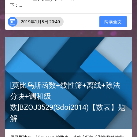
下：...

2019年1月8日 20:40
阅读全文
[莫比乌斯函数+线性筛+离线+除法
分块+调和级
数]BZOJ3529(Sdoi2014)【数表】题
解
n\times
i
j