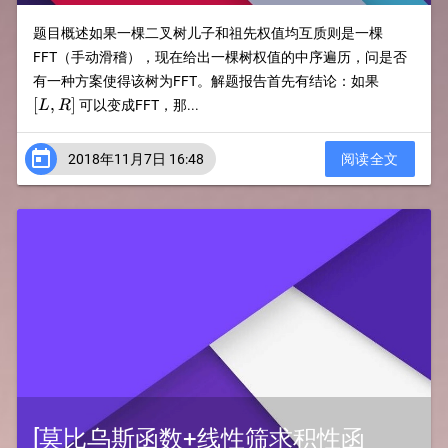
题目概述如果一棵二叉树儿子和祖先权值均互质则是一棵
FFT（手动滑稽），现在给出一棵树权值的中序遍历，问是否
[L,R]
有一种方案使得该树为FFT。解题报告首先有结论：如果
[
,
]
可以变成FFT，那...
L
R

2018年11月7日 16:48
阅读全文
[莫比乌斯函数+线性筛求积性函