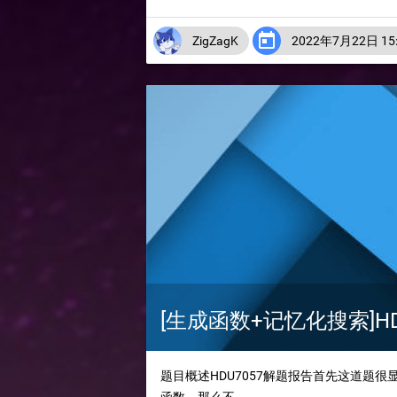

ZigZagK
2022年7月22日 15:
[生成函数+记忆化搜索]HDU7
题目概述HDU7057解题报告首先这道题