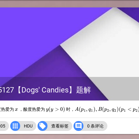
27【Dogs' Candies】题解
x
y(y>0)
A(p_1,q_1),B(p_2,q_2)
(
>
0
)
(
,
)
,
(
,
)
(
<
度热爱为
，酸度热爱为
时，
x
y
y
A
p
q
B
p
q
p
p
1
1
2
2
1
2
(p_1<p_2)



05
HDU
查看标签
0 条评论