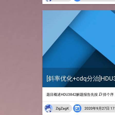
[斜率优化+cdq分治]HDU3
D
题目概述HDU3842解题报告先按
排个序
D

ZigZagK
2020年9月27日 17: