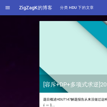

ZigZagK的博客
分类 HDU 下的文章
[容斥+DP+多项式求逆]2
题目概述HDU7147解题报告从来没做过这
=
1
...
i