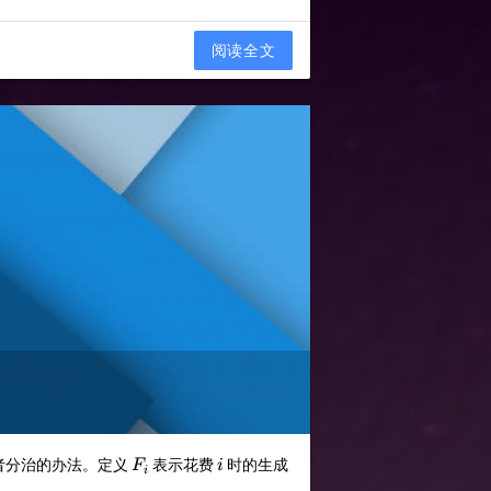
阅读全文
F_i
i
或者分治的办法。定义
​​ 表示花费
​​ 时的生成
F
i
i