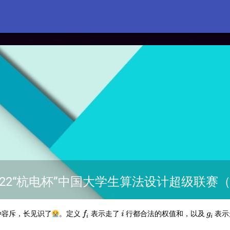
022“杭电杯”中国大学生算法设计超级联赛（1
f_i
i
g_i
种容斥，长见识了😭。定义
表示走了
行都合法的权值和，以及
表示
f
i
g
i
i