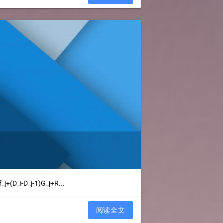
_j+(D_i-D_j-1)G_j+R...
阅读全文