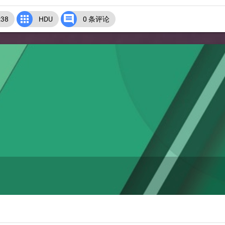


38
HDU
0 条评论