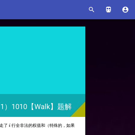



）1010【Walk】题解
i
i=1
走了
行全非法的权值和（特殊的，如果
i