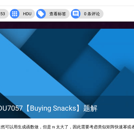



53
HDU
查看标签
0 条评论
057【Buying Snacks】题解
n
很显然可以用生成函数做，但是
​ 太大了，因此需要考虑类似矩阵快速幂
n