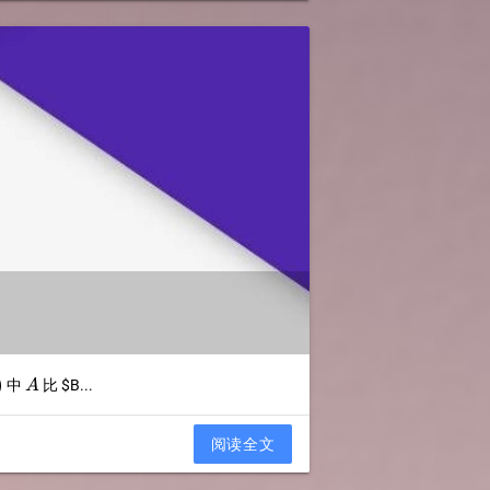
A
)
中
比
$B...
A
阅读全文