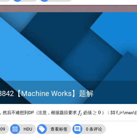
842【Machine Works】题解
f_j
\ge
≥
0
，然后不难想到DP（注意，根据题目要求
必须
）：
$$ f_i=\max\{f
f
j
0



09
HDU
查看标签
0 条评论