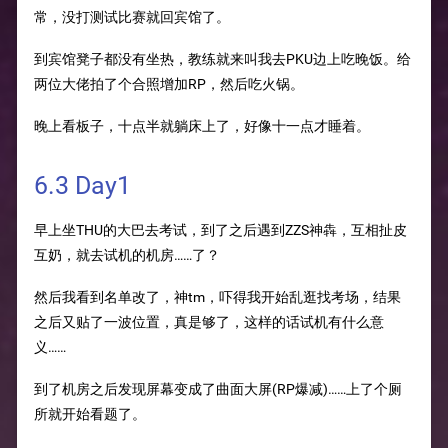
常，没打测试比赛就回宾馆了。
到宾馆凳子都没有坐热，教练就来叫我去PKU边上吃晚饭。给
两位大佬拍了个合照增加RP，然后吃火锅。
晚上看板子，十点半就躺床上了，好像十一点才睡着。
6.3 Day1
早上坐THU的大巴去考试，到了之后遇到ZZS神犇，互相扯皮
互奶，就去试机的机房……了？
然后我看到名单改了，神tm，吓得我开始乱逛找考场，结果
之后又贴了一波位置，真是够了，这样的话试机有什么意
义……
到了机房之后发现屏幕变成了曲面大屏(RP爆减)……上了个厕
所就开始看题了。