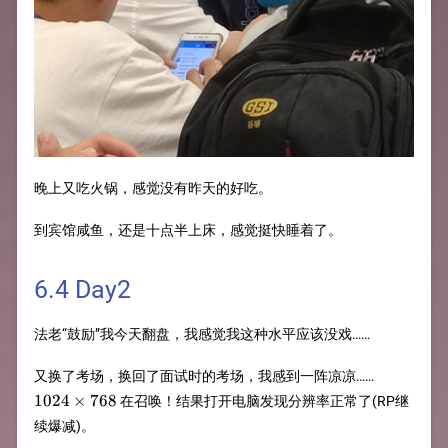
晚上又吃火锅，感觉没有昨天的好吃。
到宾馆咸鱼，还是十点半上床，感觉挺快睡着了。
6.4 Day2
法老“鼓励”我今天翻盘，我感觉我这种水平应该没戏……
1024\tim
又换了考场，换回了面试时的考场，我感到一阵凉凉……
768
1024
×
768
在召唤！结果打开电脑发现分辨率正常了(RP继
续爆减)。