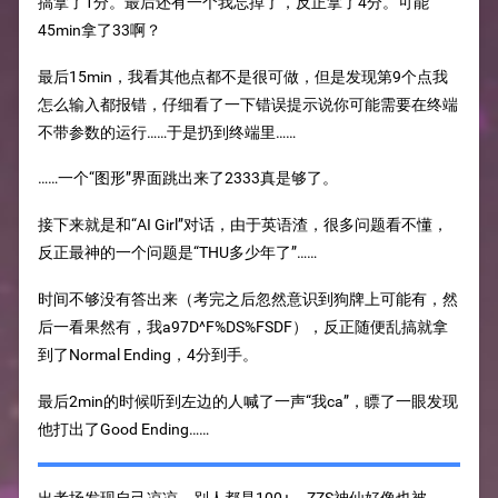
搞拿了1分。最后还有一个我忘掉了，反正拿了4分。可能
45min拿了33啊？
最后15min，我看其他点都不是很可做，但是发现第9个点我
怎么输入都报错，仔细看了一下错误提示说你可能需要在终端
不带参数的运行……于是扔到终端里……
……一个“图形”界面跳出来了2333真是够了。
接下来就是和“AI Girl”对话，由于英语渣，很多问题看不懂，
反正最神的一个问题是“THU多少年了”……
时间不够没有答出来（考完之后忽然意识到狗牌上可能有，然
后一看果然有，我a97D^F%DS%FSDF），反正随便乱搞就拿
到了Normal Ending，4分到手。
最后2min的时候听到左边的人喊了一声“我ca”，瞟了一眼发现
他打出了Good Ending……