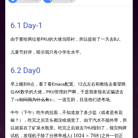
6.1 Day-1
由于要给两位签PKU的大佬当陪衬，所以提前了一天去BJ。
儿童节好评，暗示我只有小学生水平。
6.2 Day0
早上睡到9点，看了看Emacs配置。12点左右和教练去看望两
位AK数学的大佬，PKU管理好严啊，于是我拿报名证骗进去
了
（别问我为什么有）
。一波互奶，目送他们进考场。
中午（下午）吃牛肉拉面，不知道放了多少盐（或者是有花
椒？），吃完之后舌头都没啥感觉了。由于汽水不能外带，所
以就装在了矿泉水瓶里。吃完之后就去THU报到了，领完狗牌
1024\times768
1024
×
768
试机，发现机子除了分辨率感人(
)之外一切正