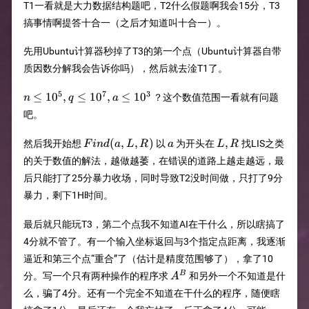
T1一看就是大力数据结构题吧，T2什么假题啊我会15分，T3
搞事情啊提答十合一（之后才知道叫十合一）。
先用Ubuntu计算器秒掉了T3的第一个点（Ubuntu计算器自带
质因数分解我会告诉你吗），然后就去淦T1了。
5
7
3
n\le
≤
1
0
,
≤
1
0
,
≤
1
0
？这个数值范围一看就有问题
n
q
a
10^5,q\le
吧。
10^7,a\le
10^3
Find(a,L,R)
a
L,R
(
,
,
)
,
然后我开始想
以
为开头在
找LIS之类
F
in
d
a
L
R
a
L
R
的关于数值的解法，越做越萎，在错误的道路上越走越远，最
后只能打了25分暴力收场，同时导致T2没时间做，只打了9分
暴力，剩下1H时间。
最后就只能玩T3，第二个点我不知道AI在干什么，所以瞎搞了
4分就不管了。有一个输入坐标返回与3个指定点距离，我逐渐
逼近和第三个点“重合”了（估计是精度范围够了），拿了10
A^B
B
分。写一个只有两种操作的程序求
和另外一个不知道是什
A
么，骗了4分。还有一个完全不知道在干什么的程序，随便瞎