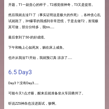
开题，T1一副贪心的样子，T2感觉很神奇，T3又是提答。
然后我就去淦T1了（事实证明这是极大的作死），各种贪心乱
试就跪了，3H爆零的我感到非常恐慌，于是去做T2，发现极
其可做，部分分特多，我tm……
最后拿到了50-的好成绩。
下午和晚上心如死灰，躺在床上咸鱼。
也许从我淦T1开始，我就预订真·凉凉了……
6.5 Day3
Day3？没有Day3……
可能今天1点才睡，醒来后就准备坐火车回衢州了。
听说ZZS神犇也没进面试，惨啊。