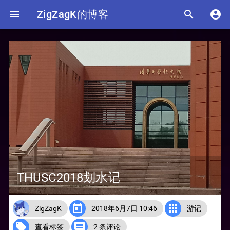

ZigZagK的博客


THUSC2018划水记


ZigZagK
2018年6月7日 10:46
游记


查看标签
2 条评论